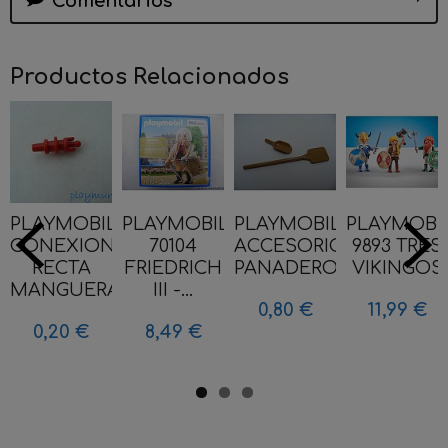
Comentarios
Productos Relacionados
PLAYMOBIL
PLAYMOBIL
PLAYMOBIL
PLAYMOBI
CONEXION
70104
ACCESORIOS
9893 TRES
RECTA
FRIEDRICH
PANADERO...
VIKINGOS
MANGUERA...
III -...
0,80 €
11,99 €
0,20 €
8,49 €