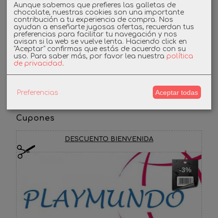
Aunque sabemos que prefieres las galletas de
Twitter
chocolate, nuestras cookies son una importante
contribución a tu experiencia de compra. Nos
ayudan a enseñarte jugosas ofertas, recuerdan tus
preferencias para facilitar tu navegación y nos
Linkedin
avisan si la web se vuelve lenta. Haciendo click en
"Aceptar" confirmas que estás de acuerdo con su
uso.
Para saber más, por favor lea nuestra
política
Instagram
de privacidad
.
Facebook
Aceptar todas
Preferencias
Cupones
DESCUENTO BIENVENIDA
-3%