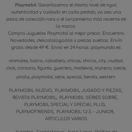
Playmobil
. Garantizamos el mismo nivel de rigor,
autenticidad y cuidado en cada pedido, ya sea una
pieza de colección rara o el lanzamiento más reciente de
la marca.
Compra Juguetes Playmobil al mejor precio. Encuentra
Novedades, descatalogados y piezas sueltas. Envío
gratis desde 49 €. Envio en 24 horas. playmundo.es
animales
barco
caballero
chicas
chicos
city
ciudad
click
corsario
figures
guerrero
medieval
muneco
oeste
pirata
playmobil
serie
special
tienda
western
PLAYMOBIL NUEVO
PLAYMOBIL JUGADO Y PIEZAS
REVISTA PLAYMOBIL
PLAYMOBIL SERIES SOBRE
PLAYMOBIL SPECIAL Y SPECIAL PLUS
PLAYMOFRIENDS
PLAYMOBIL 1.2.3. - JUNIOR
ARTICULOS VARIOS