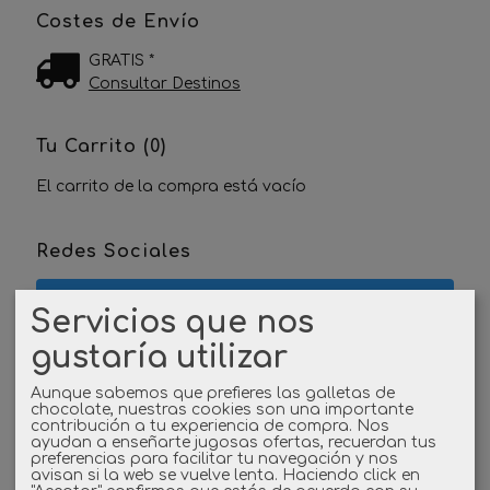
Costes de Envío
GRATIS *
Consultar Destinos
Tu Carrito (0)
El carrito de la compra está vacío
Redes Sociales
Twitter
Servicios que nos
gustaría utilizar
Linkedin
Aunque sabemos que prefieres las galletas de
Instagram
chocolate, nuestras cookies son una importante
contribución a tu experiencia de compra. Nos
ayudan a enseñarte jugosas ofertas, recuerdan tus
Facebook
preferencias para facilitar tu navegación y nos
avisan si la web se vuelve lenta. Haciendo click en