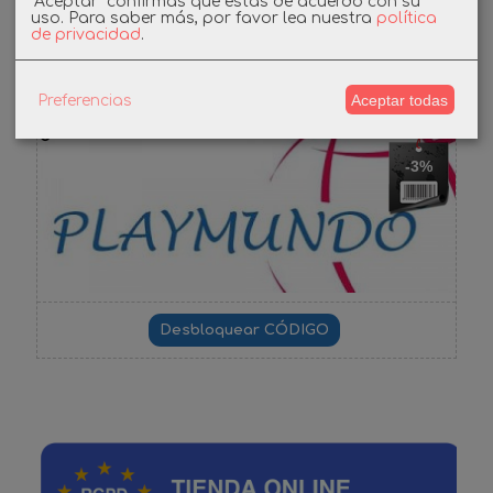
"Aceptar" confirmas que estás de acuerdo con su
uso.
Para saber más, por favor lea nuestra
política
de privacidad
.
Cupones
DESCUENTO BIENVENIDA
Aceptar todas
Preferencias
-3%