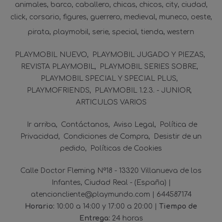
animales
barco
caballero
chicas
chicos
city
ciudad
click
corsario
figures
guerrero
medieval
muneco
oeste
pirata
playmobil
serie
special
tienda
western
PLAYMOBIL NUEVO
PLAYMOBIL JUGADO Y PIEZAS
REVISTA PLAYMOBIL
PLAYMOBIL SERIES SOBRE
PLAYMOBIL SPECIAL Y SPECIAL PLUS
PLAYMOFRIENDS
PLAYMOBIL 1.2.3. - JUNIOR
ARTICULOS VARIOS
Ir arriba
Contáctanos
Aviso Legal
Política de
Privacidad
Condiciones de Compra
Desistir de un
pedido
Políticas de Cookies
Calle Doctor Fleming Nº18 - 13320 Villanueva de los
Infantes, Ciudad Real - (España) |
atencioncliente@playmundo.com |
644587174
Horario:
10:00 a 14:00 y 17:00 a 20:00 |
Tiempo de
Entrega:
24 horas