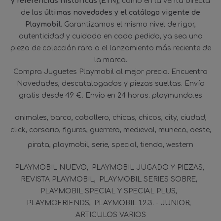
y referencias históricas (ETN)
, como en la venta directa
de las
últimas novedades y el catálogo vigente de
Playmobil
. Garantizamos el mismo nivel de rigor,
autenticidad y cuidado en cada pedido, ya sea una
pieza de colección rara o el lanzamiento más reciente de
la marca.
Compra Juguetes Playmobil al mejor precio. Encuentra
Novedades, descatalogados y piezas sueltas. Envío
gratis desde 49 €. Envio en 24 horas. playmundo.es
animales
barco
caballero
chicas
chicos
city
ciudad
click
corsario
figures
guerrero
medieval
muneco
oeste
pirata
playmobil
serie
special
tienda
western
PLAYMOBIL NUEVO
PLAYMOBIL JUGADO Y PIEZAS
REVISTA PLAYMOBIL
PLAYMOBIL SERIES SOBRE
PLAYMOBIL SPECIAL Y SPECIAL PLUS
PLAYMOFRIENDS
PLAYMOBIL 1.2.3. - JUNIOR
ARTICULOS VARIOS