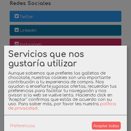
Redes Sociales
Twitter
Linkedin
Instagram
Servicios que nos
Facebook
gustaría utilizar
Aunque sabemos que prefieres las galletas de
chocolate, nuestras cookies son una importante
Cupones
contribución a tu experiencia de compra. Nos
ayudan a enseñarte jugosas ofertas, recuerdan tus
preferencias para facilitar tu navegación y nos
DESCUENTO BIENVENIDA
avisan si la web se vuelve lenta. Haciendo click en
"Aceptar" confirmas que estás de acuerdo con su
uso.
Para saber más, por favor lea nuestra
política
de privacidad
.
-3%
Aceptar todas
Preferencias