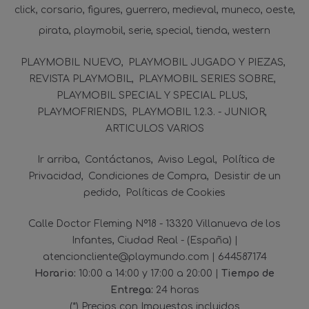
click
corsario
figures
guerrero
medieval
muneco
oeste
pirata
playmobil
serie
special
tienda
western
PLAYMOBIL NUEVO
PLAYMOBIL JUGADO Y PIEZAS
REVISTA PLAYMOBIL
PLAYMOBIL SERIES SOBRE
PLAYMOBIL SPECIAL Y SPECIAL PLUS
PLAYMOFRIENDS
PLAYMOBIL 1.2.3. - JUNIOR
ARTICULOS VARIOS
Ir arriba
Contáctanos
Aviso Legal
Política de
Privacidad
Condiciones de Compra
Desistir de un
pedido
Políticas de Cookies
Calle Doctor Fleming Nº18 - 13320 Villanueva de los
Infantes, Ciudad Real - (España) |
atencioncliente@playmundo.com |
644587174
Horario:
10:00 a 14:00 y 17:00 a 20:00 |
Tiempo de
Entrega:
24 horas
(*) Precios con Impuestos incluidos