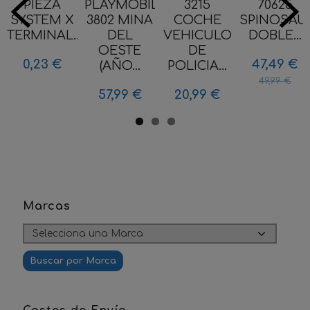
PIEZA
PLAYMOBIL
3215
70625
SYSTEM X
3802 MINA
COCHE
SPINOSAU
TERMINAL...
DEL
VEHICULO
DOBLE...
OESTE
DE
0,23 €
47,49 €
(AÑO...
POLICIA...
49,99 €
57,99 €
20,99 €
Marcas