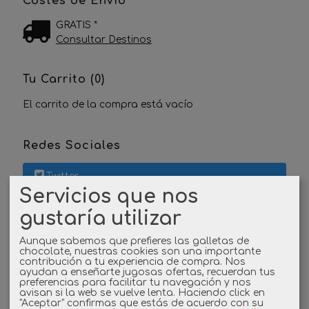
Costes de Envío
GRATIS *
Consultar Destinos
Tu Carrito (0)
El carrito de la compra está vacío
Redes Sociales
Twitter
Servicios que nos
Linkedin
gustaría utilizar
Aunque sabemos que prefieres las galletas de
Instagram
chocolate, nuestras cookies son una importante
contribución a tu experiencia de compra. Nos
ayudan a enseñarte jugosas ofertas, recuerdan tus
Facebook
preferencias para facilitar tu navegación y nos
avisan si la web se vuelve lenta. Haciendo click en
"Aceptar" confirmas que estás de acuerdo con su