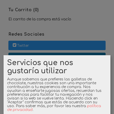
Tu Carrito (0)
El carrito de la compra está vacío
Redes Sociales
Twitter
Linkedin
Servicios que nos
gustaría utilizar
Instagram
Aunque sabemos que prefieres las galletas de
Facebook
chocolate, nuestras cookies son una importante
contribución a tu experiencia de compra. Nos
ayudan a enseñarte jugosas ofertas, recuerdan tus
preferencias para facilitar tu navegación y nos
avisan si la web se vuelve lenta. Haciendo click en
Cupones
"Aceptar" confirmas que estás de acuerdo con su
uso.
Para saber más, por favor lea nuestra
política
de privacidad
.
DESCUENTO BIENVENIDA