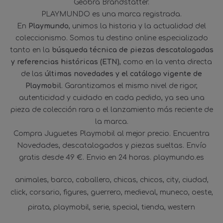
Geobra Brandstätter.
PLAYMUNDO es una marca registrada.
En
Playmundo
, unimos la historia y la actualidad del
coleccionismo. Somos tu destino online especializado
tanto en la
búsqueda técnica de piezas descatalogadas
y referencias históricas (ETN)
, como en la venta directa
de las
últimas novedades y el catálogo vigente de
Playmobil
. Garantizamos el mismo nivel de rigor,
autenticidad y cuidado en cada pedido, ya sea una
pieza de colección rara o el lanzamiento más reciente de
la marca.
Compra Juguetes Playmobil al mejor precio. Encuentra
Novedades, descatalogados y piezas sueltas. Envío
gratis desde 49 €. Envio en 24 horas. playmundo.es
animales
barco
caballero
chicas
chicos
city
ciudad
click
corsario
figures
guerrero
medieval
muneco
oeste
pirata
playmobil
serie
special
tienda
western