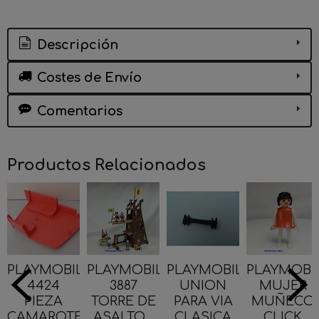
Descripción
Costes de Envío
Comentarios
Productos Relacionados
PLAYMOBIL
PLAYMOBIL
PLAYMOBIL
PLAYMOBI
4424
3887
UNION
MUJER
PIEZA
TORRE DE
PARA VIA
MUÑECO
CAMAROTE
ASALTO...
CLASICA
CLICK