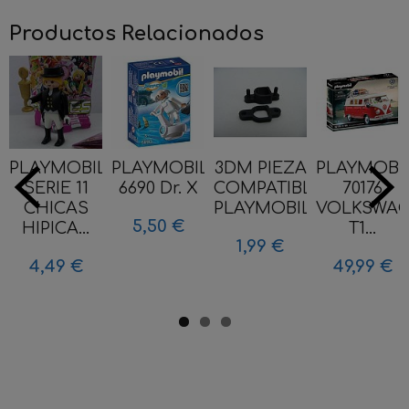
Productos Relacionados
PLAYMOBIL
PLAYMOBIL
3DM PIEZA
PLAYMOBI
SERIE 11
6690 Dr. X
COMPATIBLE
70176
CHICAS
PLAYMOBIL...
VOLKSWA
5,50 €
HIPICA...
T1...
1,99 €
4,49 €
49,99 €