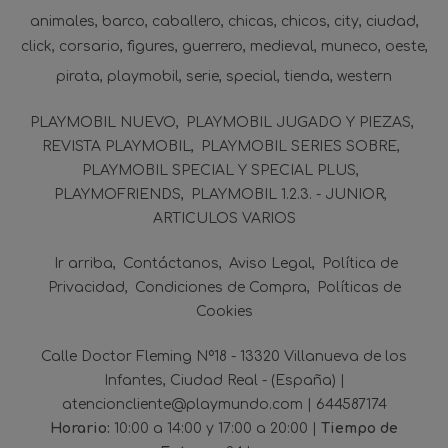
animales
barco
caballero
chicas
chicos
city
ciudad
click
corsario
figures
guerrero
medieval
muneco
oeste
pirata
playmobil
serie
special
tienda
western
PLAYMOBIL NUEVO
PLAYMOBIL JUGADO Y PIEZAS
REVISTA PLAYMOBIL
PLAYMOBIL SERIES SOBRE
PLAYMOBIL SPECIAL Y SPECIAL PLUS
PLAYMOFRIENDS
PLAYMOBIL 1.2.3. - JUNIOR
ARTICULOS VARIOS
Ir arriba
Contáctanos
Aviso Legal
Política de
Privacidad
Condiciones de Compra
Políticas de
Cookies
Calle Doctor Fleming Nº18 - 13320 Villanueva de los
Infantes, Ciudad Real - (España) |
atencioncliente@playmundo.com |
644587174
Horario:
10:00 a 14:00 y 17:00 a 20:00 |
Tiempo de