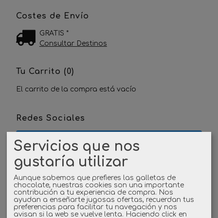
Costes de Envío
GRATIS *
Consultar Destinos
Tu Carrito (0)
El carrito de la compra está vacío
Redes Sociales
Twitter
Servicios que nos
gustaría utilizar
Linkedin
Aunque sabemos que prefieres las galletas de
chocolate, nuestras cookies son una importante
Instagram
contribución a tu experiencia de compra. Nos
ayudan a enseñarte jugosas ofertas, recuerdan tus
preferencias para facilitar tu navegación y nos
Facebook
avisan si la web se vuelve lenta. Haciendo click en