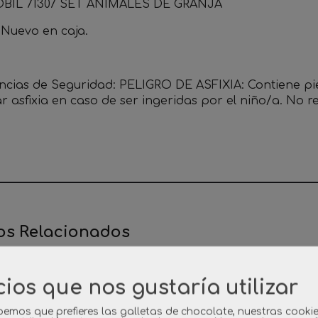
BIL 71307 SET ANIMALES DE GRANJA
 Nuevo en caja.
ncias de Seguridad: PELIGRO DE ASFIXIA: Contiene p
r asfixia en caso de ser ingeridas por el niño/a. No
os Relacionados
cios que nos gustaría utilizar
emos que prefieres las galletas de chocolate, nuestras cooki