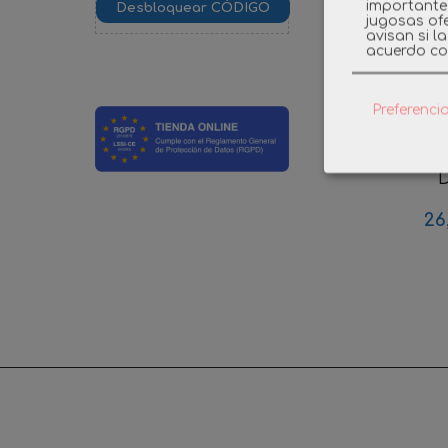
importante
jugosas ofe
avisan si l
acuerdo co
Preferenci
PLAYMO
BANQUE
D
26