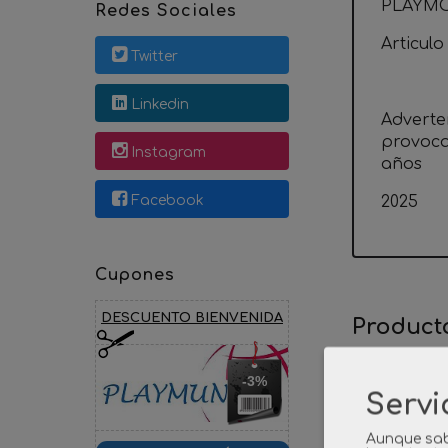
PLAYMO
Redes Sociales
Articulo
Twitter
Linkedin
Adverte
provoca
Instagram
años
Facebook
2025
Cupones
DESCUENTO BIENVENIDA
Product
-3%
Servi
Aunque sab