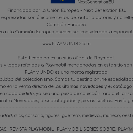
Financiado por la Unión Europea - Next Generation EU.
s expresadas son únicamente los del autor o autores y no refl
Comisión Europea.
ea ni la Comisión Europea pueden ser consideradas responsab
www.PLAYMUNDO.com
Esta tienda no es un sitio oficial de Playmobil.
 y logos referidos a Playmobil mencionadas en este sitio son
PLAYMUNDO es una marca registrada.
tualidad del coleccionismo. Somos tu destino online especializ
omo en la venta directa de las
últimas novedades y el catálogo
 en cada pedido, ya sea una pieza de colección rara o el lanz
uentra Novedades, descatalogados y piezas sueltas. Envío gra
iudad
click
corsario
figures
guerrero
medieval
muneco
oest
ZAS
REVISTA PLAYMOBIL
PLAYMOBIL SERIES SOBRE
PLAYMO