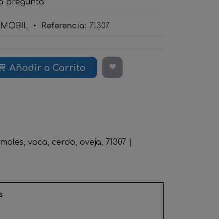
a pregunta
YMOBIL
•
Referencia
:
71307
Añadir a Carrito
imales
vaca
cerdo
oveja
71307
|
s