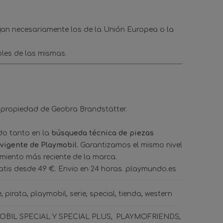
ejan necesariamente los de la Unión Europea o la
les de las mismas.
 propiedad de Geobra Brandstätter.
ado tanto en la
búsqueda técnica de piezas
 vigente de Playmobil
. Garantizamos el mismo nivel
amiento más reciente de la marca.
tis desde 49 €. Envio en 24 horas. playmundo.es
e
pirata
playmobil
serie
special
tienda
western
BIL SPECIAL Y SPECIAL PLUS
PLAYMOFRIENDS