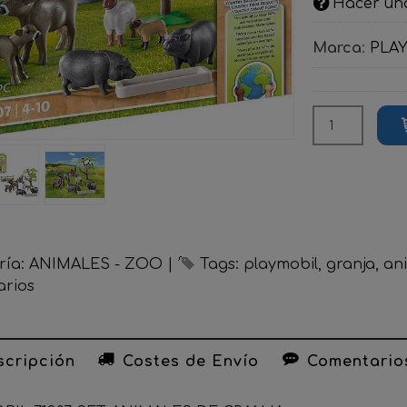
Hacer un
Marca
:
PLA
ría:
ANIMALES - ZOO
|
Tags:
playmobil
granja
an
rios
cripción
Costes de Envío
Comentario