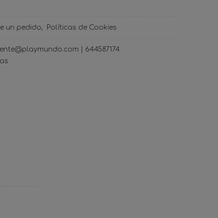
de un pedido
Políticas de Cookies
ncliente@playmundo.com |
644587174
ras