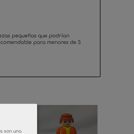
iezas pequeñas que podrían
 recomendable para menores de 3
es son una