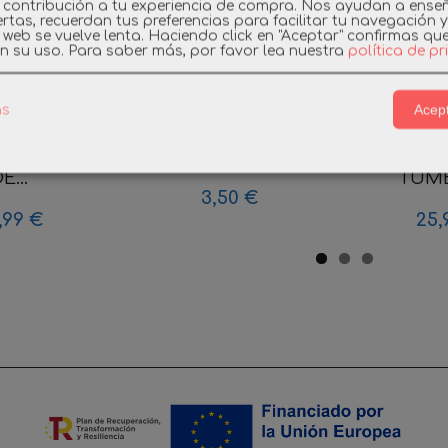
 contribución a tu experiencia de compra. Nos ayudan a ense
rtas, recuerdan tus preferencias para facilitar tu navegación 
a web se vuelve lenta. Haciendo click en "Aceptar" confirmas qu
n su uso.
Para saber más, por favor lea nuestra
política de p
Acept
as
BIL 3794
PLAYMOBIL SYSTEM X
PLAYMO
TE FESTIN
POSTE TUBO DE...
LADRO
E...
TUMBA
3,50 €
,99 €
25,