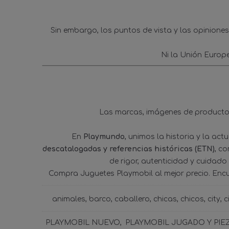
Sin embargo, los puntos de vista y las opinione
Ni la Unión Europ
Las marcas, imágenes de productos
En
Playmundo
, unimos la historia y la ac
descatalogadas y referencias históricas (ETN)
, c
de rigor, autenticidad y cuidado
Compra Juguetes Playmobil al mejor precio. Enc
animales
barco
caballero
chicas
chicos
city
c
PLAYMOBIL NUEVO
PLAYMOBIL JUGADO Y PIE