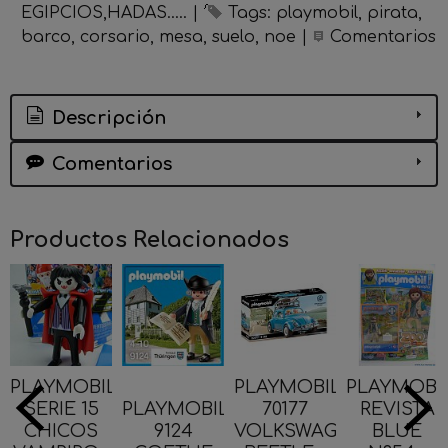
EGIPCIOS,HADAS.....
|
Tags:
playmobil
pirata
barco
corsario
mesa
suelo
noe
|
Comentarios
Descripción
Comentarios
Productos Relacionados
PLAYMOBIL
PLAYMOBIL
PLAYMOBI
SERIE 15
PLAYMOBIL
70177
REVISTA
CHICOS
9124
VOLKSWAGEN
BLUE