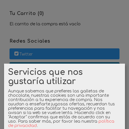
Tu Carrito (0)
El carrito de la compra está vacío
Redes Sociales
Twitter
Linkedin
Servicios que nos
gustaría utilizar
Instagram
Aunque sabemos que prefieres las galletas de
Facebook
chocolate, nuestras cookies son una importante
contribución a tu experiencia de compra. Nos
ayudan a enseñarte jugosas ofertas, recuerdan tus
preferencias para facilitar tu navegación y nos
avisan si la web se vuelve lenta. Haciendo click en
Cupones
"Aceptar" confirmas que estás de acuerdo con su
uso.
Para saber más, por favor lea nuestra
política
de privacidad
.