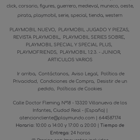
click
corsario
figures
guerrero
medieval
muneco
oeste
pirata
playmobil
serie
special
tienda
western
PLAYMOBIL NUEVO
PLAYMOBIL JUGADO Y PIEZAS
REVISTA PLAYMOBIL
PLAYMOBIL SERIES SOBRE
PLAYMOBIL SPECIAL Y SPECIAL PLUS
PLAYMOFRIENDS
PLAYMOBIL 1.2.3. - JUNIOR
ARTICULOS VARIOS
Ir arriba
Contáctanos
Aviso Legal
Política de
Privacidad
Condiciones de Compra
Desistir de un
pedido
Políticas de Cookies
Calle Doctor Fleming Nº18 - 13320 Villanueva de los
Infantes, Ciudad Real - (España) |
atencioncliente@playmundo.com |
644587174
Horario:
10:00 a 14:00 y 17:00 a 20:00 |
Tiempo de
Entrega:
24 horas