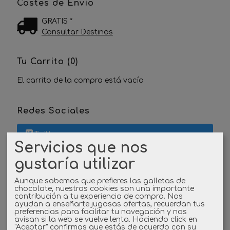
Costes de Envío
GRATIS *
Consultar Destinos
Tu Carrito (0)
El carrito de la compra está vacío
Redes Sociales
Twitter
Servicios que nos
Linkedin
gustaría utilizar
Aunque sabemos que prefieres las galletas de
Instagram
chocolate, nuestras cookies son una importante
contribución a tu experiencia de compra. Nos
ayudan a enseñarte jugosas ofertas, recuerdan tus
Facebook
preferencias para facilitar tu navegación y nos
avisan si la web se vuelve lenta. Haciendo click en
"Aceptar" confirmas que estás de acuerdo con su