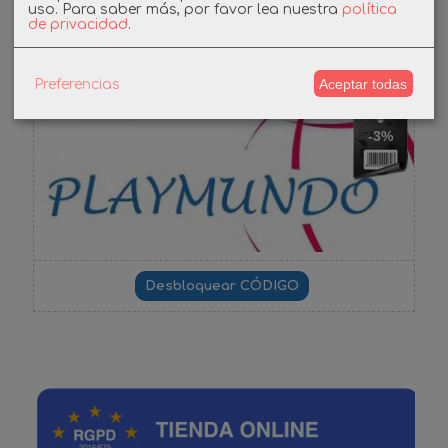
uso.
Para saber más, por favor lea nuestra
política
de privacidad
.
Cupones
DESCUENTO BIENVENIDA
Aceptar todas
Preferencias
-3%