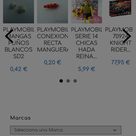
PLAYMOBIL
PLAYMOBIL
PLAYMOBIL
PLAYMOBI
MANGAS
CONEXION
SERIE 14
70924
PUÑOS
RECTA
CHICAS
KNIGHT
BLANCOS
MANGUERA...
HADA
RIDER...
SD2
REINA...
0,20 €
77,95 €
0,42 €
5,99 €
Marcas