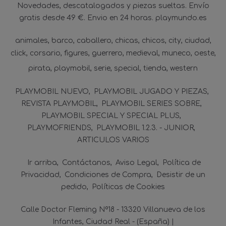
Novedades, descatalogados y piezas sueltas. Envío
gratis desde 49 €. Envio en 24 horas. playmundo.es
animales
barco
caballero
chicas
chicos
city
ciudad
click
corsario
figures
guerrero
medieval
muneco
oeste
pirata
playmobil
serie
special
tienda
western
PLAYMOBIL NUEVO
PLAYMOBIL JUGADO Y PIEZAS
REVISTA PLAYMOBIL
PLAYMOBIL SERIES SOBRE
PLAYMOBIL SPECIAL Y SPECIAL PLUS
PLAYMOFRIENDS
PLAYMOBIL 1.2.3. - JUNIOR
ARTICULOS VARIOS
Ir arriba
Contáctanos
Aviso Legal
Política de
Privacidad
Condiciones de Compra
Desistir de un
pedido
Políticas de Cookies
Calle Doctor Fleming Nº18 - 13320 Villanueva de los
Infantes, Ciudad Real - (España) |