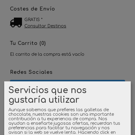
Costes de Envío
GRATIS *
Consultar Destinos
Tu Carrito (0)
El carrito de la compra está vacío
Redes Sociales
Twitter
Servicios que nos
gustaría utilizar
Linkedin
Aunque sabemos que prefieres las galletas de
Instagram
chocolate, nuestras cookies son una importante
contribución a tu experiencia de compra. Nos
ayudan a enseñarte jugosas ofertas, recuerdan tus
preferencias para facilitar tu navegación y nos
Facebook
avisan si la web se vuelve lenta. Haciendo click en