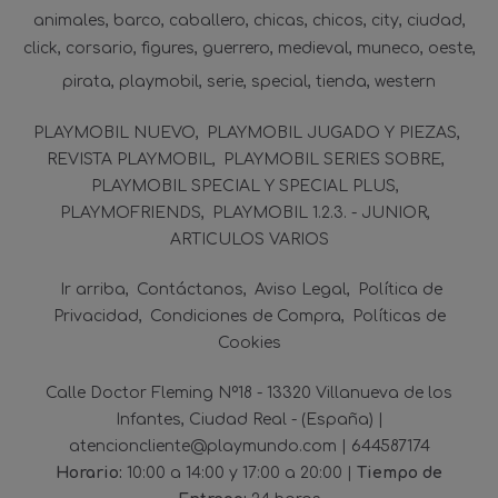
animales
barco
caballero
chicas
chicos
city
ciudad
click
corsario
figures
guerrero
medieval
muneco
oeste
pirata
playmobil
serie
special
tienda
western
PLAYMOBIL NUEVO
PLAYMOBIL JUGADO Y PIEZAS
REVISTA PLAYMOBIL
PLAYMOBIL SERIES SOBRE
PLAYMOBIL SPECIAL Y SPECIAL PLUS
PLAYMOFRIENDS
PLAYMOBIL 1.2.3. - JUNIOR
ARTICULOS VARIOS
Ir arriba
Contáctanos
Aviso Legal
Política de
Privacidad
Condiciones de Compra
Políticas de
Cookies
Calle Doctor Fleming Nº18 - 13320 Villanueva de los
Infantes, Ciudad Real - (España) |
atencioncliente@playmundo.com |
644587174
Horario:
10:00 a 14:00 y 17:00 a 20:00 |
Tiempo de