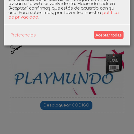
avisan si la web se vuelve lenta. Haciendo click en
Facebook
"Aceptar" confirmas que estás de acuerdo con su
uso.
Para saber más, por favor lea nuestra
política
de privacidad
.
Cupones
Aceptar todas
Preferencias
DESCUENTO BIENVENIDA
-3%