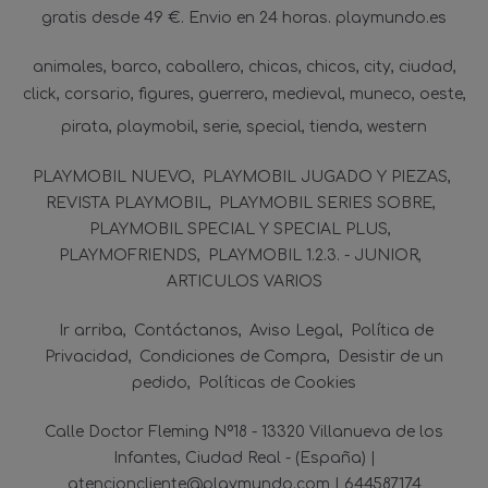
gratis desde 49 €. Envio en 24 horas. playmundo.es
animales
barco
caballero
chicas
chicos
city
ciudad
click
corsario
figures
guerrero
medieval
muneco
oeste
pirata
playmobil
serie
special
tienda
western
PLAYMOBIL NUEVO
PLAYMOBIL JUGADO Y PIEZAS
REVISTA PLAYMOBIL
PLAYMOBIL SERIES SOBRE
PLAYMOBIL SPECIAL Y SPECIAL PLUS
PLAYMOFRIENDS
PLAYMOBIL 1.2.3. - JUNIOR
ARTICULOS VARIOS
Ir arriba
Contáctanos
Aviso Legal
Política de
Privacidad
Condiciones de Compra
Desistir de un
pedido
Políticas de Cookies
Calle Doctor Fleming Nº18 - 13320 Villanueva de los
Infantes, Ciudad Real - (España) |
atencioncliente@playmundo.com |
644587174