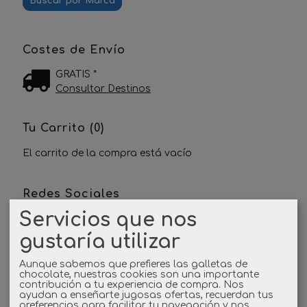
Costes de Envío
GRATIS *
Consultar Destinos
Tu Carrito (0)
El carrito de la compra está vacío
Redes Sociales
Servicios que nos
Twitter
gustaría utilizar
Linkedin
Aunque sabemos que prefieres las galletas de
chocolate, nuestras cookies son una importante
contribución a tu experiencia de compra. Nos
Instagram
ayudan a enseñarte jugosas ofertas, recuerdan tus
preferencias para facilitar tu navegación y nos