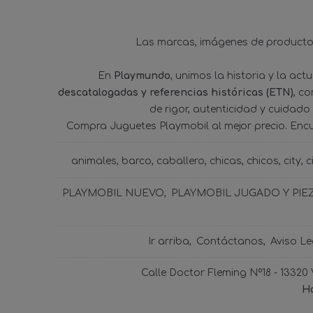
Las marcas, imágenes de productos
En
Playmundo
, unimos la historia y la ac
descatalogadas y referencias históricas (ETN)
, c
de rigor, autenticidad y cuidado
Compra Juguetes Playmobil al mejor precio. Enc
animales
barco
caballero
chicas
chicos
city
c
PLAYMOBIL NUEVO
PLAYMOBIL JUGADO Y PIE
Ir arriba
Contáctanos
Aviso Le
Calle Doctor Fleming Nº18 - 13320
Ho