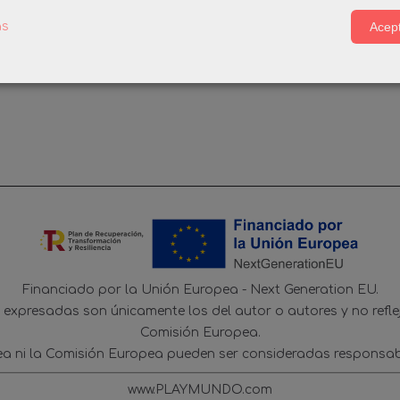
Acept
as
Financiado por la Unión Europea - Next Generation EU.
s expresadas son únicamente los del autor o autores y no refl
Comisión Europea.
ea ni la Comisión Europea pueden ser consideradas responsab
www.PLAYMUNDO.com