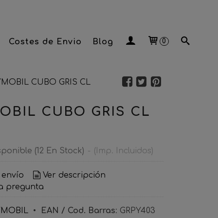
Costes de Envio
Blog
0
YMOBIL CUBO GRIS CL
OBIL CUBO GRIS CL
sponible
(12 En Stock)
-
(Imp. Incluidos)
 envío
Ver descripción
a pregunta
YMOBIL
•
EAN / Cod. Barras
:
GRPY403