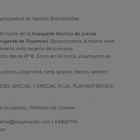
 propiedad de Geobra Brandstätter.
ado tanto en la
búsqueda técnica de piezas
 vigente de Playmobil
. Garantizamos el mismo nivel
amiento más reciente de la marca.
tis desde 49 €. Envio en 24 horas. playmundo.es
e
pirata
playmobil
serie
special
tienda
western
BIL SPECIAL Y SPECIAL PLUS
PLAYMOFRIENDS
de un pedido
Políticas de Cookies
ncliente@playmundo.com |
644587174
ras