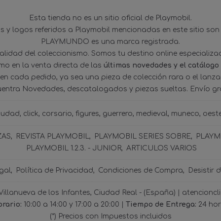
Esta tienda no es un sitio oficial de Playmobil.
 y logos referidos a Playmobil mencionadas en este sitio son
PLAYMUNDO es una marca registrada.
tualidad del coleccionismo. Somos tu destino online especializ
omo en la venta directa de las
últimas novedades y el catálogo
 en cada pedido, ya sea una pieza de colección rara o el lanz
uentra Novedades, descatalogados y piezas sueltas. Envío gra
iudad
click
corsario
figures
guerrero
medieval
muneco
oest
ZAS
REVISTA PLAYMOBIL
PLAYMOBIL SERIES SOBRE
PLAYMO
PLAYMOBIL 1.2.3. - JUNIOR
ARTICULOS VARIOS
gal
Política de Privacidad
Condiciones de Compra
Desistir 
 Villanueva de los Infantes, Ciudad Real - (España) | atencio
rario:
10:00 a 14:00 y 17:00 a 20:00 |
Tiempo de Entrega:
24 ho
(*) Precios con Impuestos incluidos