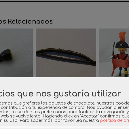
os Relacionados
cios que nos gustaría utilizar
L LINTERNA
PLAYMOBIL ARCO
PLAYMO
ACION...
OESTE MEDIEVAL
CAPITA
emos que prefieres las galletas de chocolate, nuestras cooki
MARRON...
(AÑ
 contribución a tu experiencia de compra. Nos ayudan a ense
rtas, recuerdan tus preferencias para facilitar tu navegación 
44 €
a web se vuelve lenta. Haciendo click en "Aceptar" confirmas qu
0,49 €
8,
n su uso.
Para saber más, por favor lea nuestra
política de p