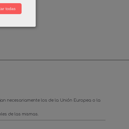
ar todas
ejan necesariamente los de la Unión Europea o la
les de las mismas.