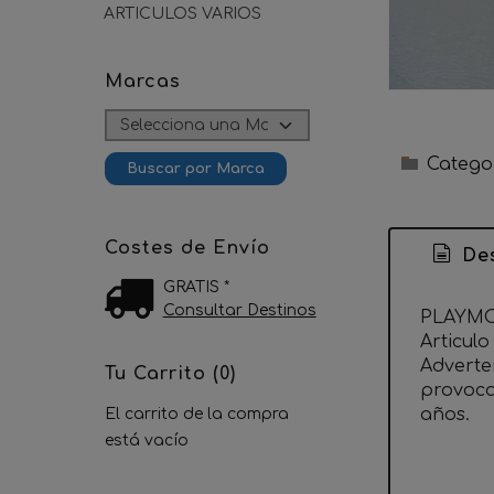
ARTICULOS VARIOS
Marcas
Catego
Costes de Envío
Des
GRATIS *
Consultar Destinos
PLAYMO
Articul
Adverte
Tu Carrito (0)
provoca
años.
El carrito de la compra
está vacío