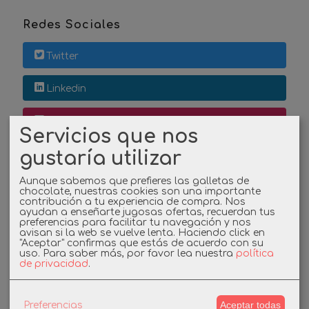
Redes Sociales
Twitter
Linkedin
Instagram
Servicios que nos
gustaría utilizar
Facebook
Aunque sabemos que prefieres las galletas de
chocolate, nuestras cookies son una importante
contribución a tu experiencia de compra. Nos
Cupones
ayudan a enseñarte jugosas ofertas, recuerdan tus
preferencias para facilitar tu navegación y nos
avisan si la web se vuelve lenta. Haciendo click en
DESCUENTO BIENVENIDA
"Aceptar" confirmas que estás de acuerdo con su
uso.
Para saber más, por favor lea nuestra
política
de privacidad
.
-3%
Aceptar todas
Preferencias