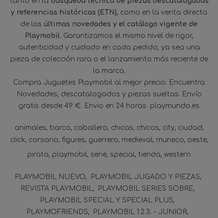
tanto en la
búsqueda técnica de piezas descatalogadas
y referencias históricas (ETN)
, como en la venta directa
de las
últimas novedades y el catálogo vigente de
Playmobil
. Garantizamos el mismo nivel de rigor,
autenticidad y cuidado en cada pedido, ya sea una
pieza de colección rara o el lanzamiento más reciente de
la marca.
Compra Juguetes Playmobil al mejor precio. Encuentra
Novedades, descatalogados y piezas sueltas. Envío
gratis desde 49 €. Envio en 24 horas. playmundo.es
animales
barco
caballero
chicas
chicos
city
ciudad
click
corsario
figures
guerrero
medieval
muneco
oeste
pirata
playmobil
serie
special
tienda
western
PLAYMOBIL NUEVO
PLAYMOBIL JUGADO Y PIEZAS
REVISTA PLAYMOBIL
PLAYMOBIL SERIES SOBRE
PLAYMOBIL SPECIAL Y SPECIAL PLUS
PLAYMOFRIENDS
PLAYMOBIL 1.2.3. - JUNIOR