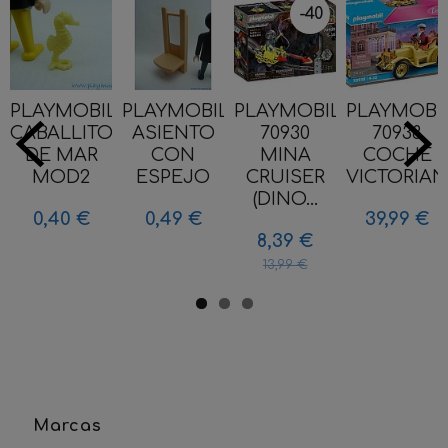
-40
%
PLAYMOBIL
PLAYMOBIL
PLAYMOBIL
PLAYMOBI
CABALLITO
ASIENTO
70930
70938
DE MAR
CON
MINA
COCHE
MOD2
ESPEJO
CRUISER
VICTORIA
(DINO...
0,40 €
0,49 €
39,99 €
8,39 €
13,99 €
Marcas