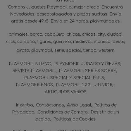
la marca.
Compra Juguetes Playmobil al mejor precio. Encuentra
Novedades, descatalogados y piezas sueltas. Envío
gratis desde 49 €. Envio en 24 horas. playmundo.es
animales
barco
caballero
chicas
chicos
city
ciudad
click
corsario
figures
guerrero
medieval
muneco
oeste
pirata
playmobil
serie
special
tienda
western
PLAYMOBIL NUEVO
PLAYMOBIL JUGADO Y PIEZAS
REVISTA PLAYMOBIL
PLAYMOBIL SERIES SOBRE
PLAYMOBIL SPECIAL Y SPECIAL PLUS
PLAYMOFRIENDS
PLAYMOBIL 1.2.3. - JUNIOR
ARTICULOS VARIOS
Ir arriba
Contáctanos
Aviso Legal
Política de
Privacidad
Condiciones de Compra
Desistir de un
pedido
Políticas de Cookies