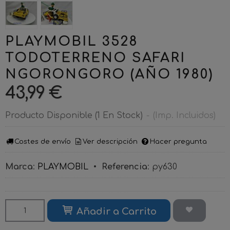
PLAYMOBIL 3528
TODOTERRENO SAFARI
NGORONGORO (AÑO 1980)
43,99 €
Producto Disponible
(1 En Stock)
-
(Imp. Incluidos)
Costes de envío
Ver descripción
Hacer pregunta
Marca
:
PLAYMOBIL
•
Referencia
:
py630
Añadir a Carrito