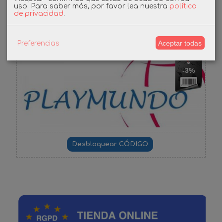
uso.
Para saber más, por favor lea nuestra
política
de privacidad
.
Cupones
DESCUENTO BIENVENIDA
Aceptar todas
Preferencias
-3%