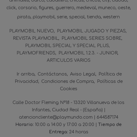
animales
barco
caballero
chicas
chicos
city
ciudad
click
corsario
figures
guerrero
medieval
muneco
oeste
pirata
playmobil
serie
special
tienda
western
PLAYMOBIL NUEVO
PLAYMOBIL JUGADO Y PIEZAS
REVISTA PLAYMOBIL
PLAYMOBIL SERIES SOBRE
PLAYMOBIL SPECIAL Y SPECIAL PLUS
PLAYMOFRIENDS
PLAYMOBIL 1.2.3. - JUNIOR
ARTICULOS VARIOS
Ir arriba
Contáctanos
Aviso Legal
Política de
Privacidad
Condiciones de Compra
Políticas de
Cookies
Calle Doctor Fleming Nº18 - 13320 Villanueva de los
Infantes, Ciudad Real - (España) |
atencioncliente@playmundo.com |
644587174
Horario:
10:00 a 14:00 y 17:00 a 20:00 |
Tiempo de
Entrega:
24 horas