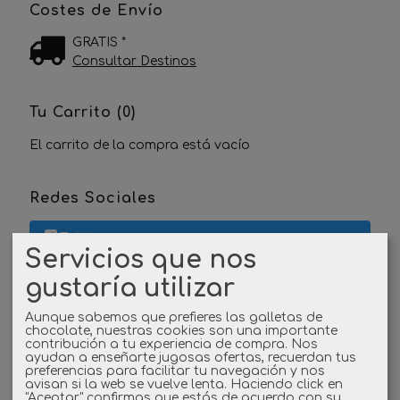
Costes de Envío
GRATIS *
Consultar Destinos
Tu Carrito (0)
El carrito de la compra está vacío
Redes Sociales
Twitter
Servicios que nos
Linkedin
gustaría utilizar
Aunque sabemos que prefieres las galletas de
Instagram
chocolate, nuestras cookies son una importante
contribución a tu experiencia de compra. Nos
ayudan a enseñarte jugosas ofertas, recuerdan tus
Facebook
preferencias para facilitar tu navegación y nos
avisan si la web se vuelve lenta. Haciendo click en
"Aceptar" confirmas que estás de acuerdo con su