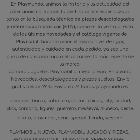
En
Playmundo
, unimos la historia y la actualidad del
coleccionismo. Somos tu destino online especializado
tanto en la
búsqueda técnica de piezas descatalogadas
y referencias históricas (ETN)
, como en la venta directa
de las
últimas novedades y el catálogo vigente de
Playmobil
. Garantizamos el mismo nivel de rigor,
autenticidad y cuidado en cada pedido, ya sea una
pieza de colección rara o el lanzamiento más reciente de
la marca.
Compra Juguetes Playmobil al mejor precio. Encuentra
Novedades, descatalogados y piezas sueltas. Envío
gratis desde 49 €. Envio en 24 horas. playmundo.es
animales
barco
caballero
chicas
chicos
city
ciudad
click
corsario
figures
guerrero
medieval
muneco
oeste
pirata
playmobil
serie
special
tienda
western
PLAYMOBIL NUEVO
PLAYMOBIL JUGADO Y PIEZAS
REVISTA PLAYMOBIL
PLAYMOBIL SERIES SOBRE