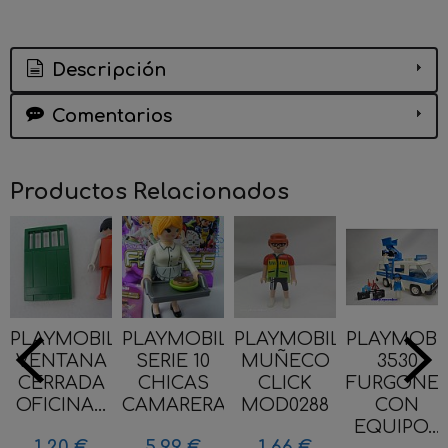
Descripción
Comentarios
Productos Relacionados
PLAYMOBIL
PLAYMOBIL
PLAYMOBIL
PLAYMOBI
VENTANA
SERIE 10
MUÑECO
3530
CERRADA
CHICAS
CLICK
FURGONE
OFICINA...
CAMARERA
MOD0288
CON
EQUIPO...
1,20 €
5,99 €
1,66 €