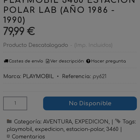
PLAYMOBIL 3460 ESTACION
POLAR LAB (AÑO 1986 -
1990)
79,99 €
Producto Descatalogado
-
(Imp. Incluidos)
Costes de envío
Ver descripción
Hacer pregunta
Marca
:
PLAYMOBIL
•
Referencia
:
py621
No Disponible
Categoría:
AVENTURA, EXPEDICION,
|
Tags:
playmobil
expedicion
estacion-polar
3460
|
Comentarios