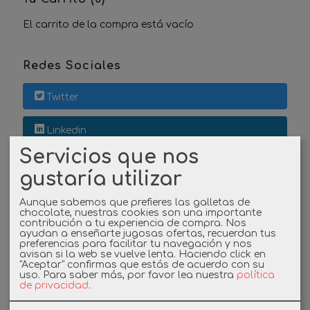
El carrito de la compra está vacío
Redes Sociales
Twitter
Linkedin
Servicios que nos
Instagram
gustaría utilizar
Facebook
Aunque sabemos que prefieres las galletas de
chocolate, nuestras cookies son una importante
contribución a tu experiencia de compra. Nos
ayudan a enseñarte jugosas ofertas, recuerdan tus
preferencias para facilitar tu navegación y nos
Cupones
avisan si la web se vuelve lenta. Haciendo click en
"Aceptar" confirmas que estás de acuerdo con su
uso.
Para saber más, por favor lea nuestra
política
DESCUENTO BIENVENIDA
de privacidad
.