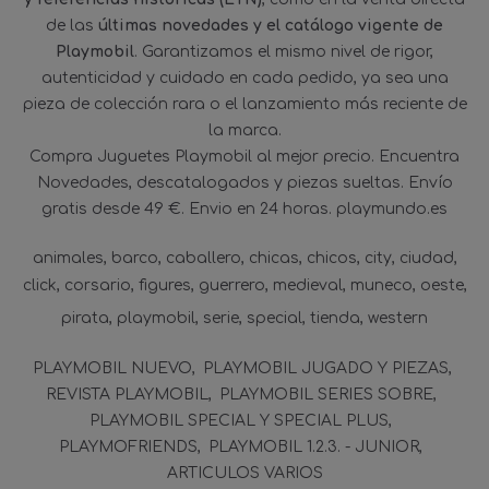
de las
últimas novedades y el catálogo vigente de
Playmobil
. Garantizamos el mismo nivel de rigor,
autenticidad y cuidado en cada pedido, ya sea una
pieza de colección rara o el lanzamiento más reciente de
la marca.
Compra Juguetes Playmobil al mejor precio. Encuentra
Novedades, descatalogados y piezas sueltas. Envío
gratis desde 49 €. Envio en 24 horas. playmundo.es
animales
barco
caballero
chicas
chicos
city
ciudad
click
corsario
figures
guerrero
medieval
muneco
oeste
pirata
playmobil
serie
special
tienda
western
PLAYMOBIL NUEVO
PLAYMOBIL JUGADO Y PIEZAS
REVISTA PLAYMOBIL
PLAYMOBIL SERIES SOBRE
PLAYMOBIL SPECIAL Y SPECIAL PLUS
PLAYMOFRIENDS
PLAYMOBIL 1.2.3. - JUNIOR
ARTICULOS VARIOS