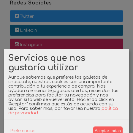
Redes Sociales
Twitter
Linkedin
Instagram
Servicios que nos
Facebook
gustaría utilizar
Aunque sabemos que prefieres las galletas de
Cupones
chocolate, nuestras cookies son una importante
contribución a tu experiencia de compra. Nos
ayudan a enseñarte jugosas ofertas, recuerdan tus
DESCUENTO BIENVENIDA
preferencias para facilitar tu navegación y nos
avisan si la web se vuelve lenta. Haciendo click en
"Aceptar" confirmas que estás de acuerdo con su
uso.
Para saber más, por favor lea nuestra
política
-3%
de privacidad
.
Aceptar todas
Preferencias