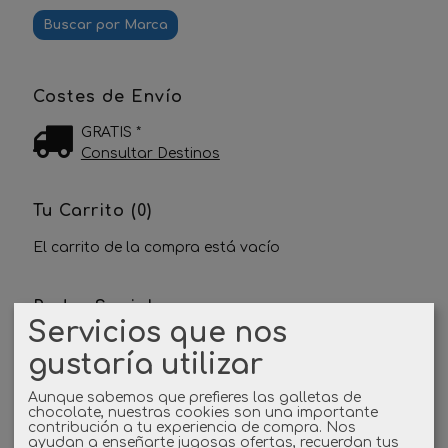
Costes de Envío
GRATIS *
Consultar Destinos
Tu Carrito (0)
El carrito de la compra está vacío
Redes Sociales
Servicios que nos
Twitter
gustaría utilizar
Aunque sabemos que prefieres las galletas de
Linkedin
chocolate, nuestras cookies son una importante
contribución a tu experiencia de compra. Nos
ayudan a enseñarte jugosas ofertas, recuerdan tus
Instagram