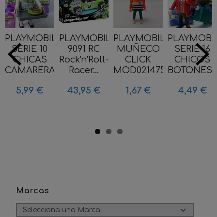
PLAYMOBIL
PLAYMOBIL
PLAYMOBIL
PLAYMOBI
SERIE 10
9091 RC
MUÑECO
SERIE 16
CHICAS
Rock'n'Roll-
CLICK
CHICOS
CAMARERA
Racer...
MOD021475
BOTONES..
5,99 €
43,95 €
1,67 €
4,49 €
Marcas