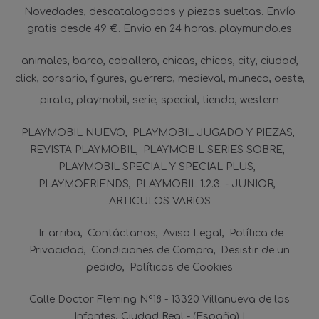
Novedades, descatalogados y piezas sueltas. Envío
gratis desde 49 €. Envio en 24 horas. playmundo.es
animales
barco
caballero
chicas
chicos
city
ciudad
click
corsario
figures
guerrero
medieval
muneco
oeste
pirata
playmobil
serie
special
tienda
western
PLAYMOBIL NUEVO
PLAYMOBIL JUGADO Y PIEZAS
REVISTA PLAYMOBIL
PLAYMOBIL SERIES SOBRE
PLAYMOBIL SPECIAL Y SPECIAL PLUS
PLAYMOFRIENDS
PLAYMOBIL 1.2.3. - JUNIOR
ARTICULOS VARIOS
Ir arriba
Contáctanos
Aviso Legal
Política de
Privacidad
Condiciones de Compra
Desistir de un
pedido
Políticas de Cookies
Calle Doctor Fleming Nº18 - 13320 Villanueva de los
Infantes, Ciudad Real - (España) |