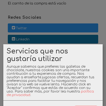
El carrito de la compra está vacío
Redes Sociales
Twitter
Linkedin
Servicios que nos
Instagram
gustaría utilizar
Facebook
Aunque sabemos que prefieres las galletas de
chocolate, nuestras cookies son una importante
contribución a tu experiencia de compra. Nos
ayudan a enseñarte jugosas ofertas, recuerdan tus
Cupones
preferencias para facilitar tu navegación y nos
avisan si la web se vuelve lenta. Haciendo click en
"Aceptar" confirmas que estás de acuerdo con su
DESCUENTO BIENVENIDA
uso.
Para saber más, por favor lea nuestra
política
de privacidad
.
-3%