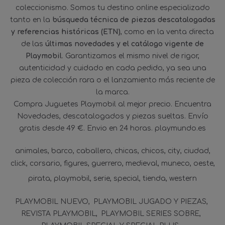
coleccionismo. Somos tu destino online especializado
tanto en la
búsqueda técnica de piezas descatalogadas
y referencias históricas (ETN)
, como en la venta directa
de las
últimas novedades y el catálogo vigente de
Playmobil
. Garantizamos el mismo nivel de rigor,
autenticidad y cuidado en cada pedido, ya sea una
pieza de colección rara o el lanzamiento más reciente de
la marca.
Compra Juguetes Playmobil al mejor precio. Encuentra
Novedades, descatalogados y piezas sueltas. Envío
gratis desde 49 €. Envio en 24 horas. playmundo.es
animales
barco
caballero
chicas
chicos
city
ciudad
click
corsario
figures
guerrero
medieval
muneco
oeste
pirata
playmobil
serie
special
tienda
western
PLAYMOBIL NUEVO
PLAYMOBIL JUGADO Y PIEZAS
REVISTA PLAYMOBIL
PLAYMOBIL SERIES SOBRE