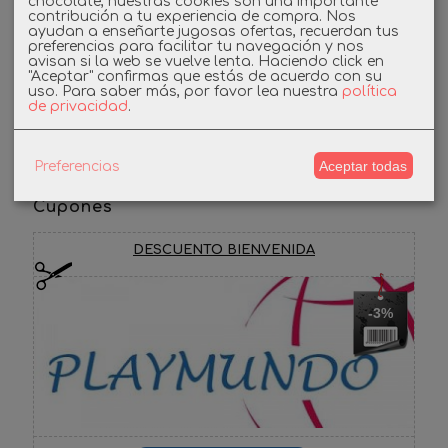
chocolate, nuestras cookies son una importante
contribución a tu experiencia de compra. Nos
ayudan a enseñarte jugosas ofertas, recuerdan tus
Linkedin
preferencias para facilitar tu navegación y nos
avisan si la web se vuelve lenta. Haciendo click en
"Aceptar" confirmas que estás de acuerdo con su
Instagram
uso.
Para saber más, por favor lea nuestra
política
de privacidad
.
Facebook
Aceptar todas
Preferencias
Cupones
DESCUENTO BIENVENIDA
-3%