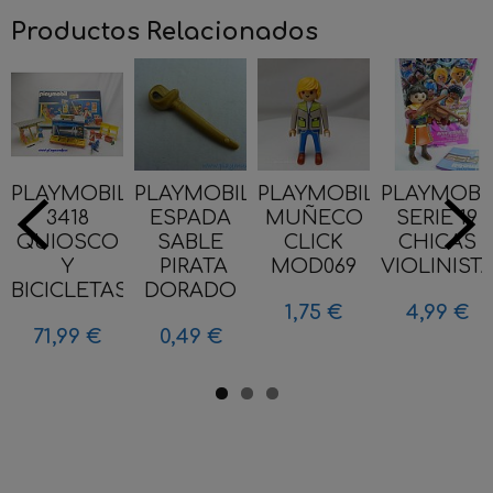
Productos Relacionados
PLAYMOBIL
PLAYMOBIL
PLAYMOBIL
PLAYMOBI
3418
ESPADA
MUÑECO
SERIE 19
QUIOSCO
SABLE
CLICK
CHICAS
Y
PIRATA
MOD069
VIOLINIST
BICICLETAS...
DORADO
1,75 €
4,99 €
71,99 €
0,49 €