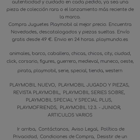
autenticidad y cuidado en cada pedido, ya sea una
pieza de colección rara o el lanzamiento más reciente de
la marca.
Compra Juguetes Playmobil al mejor precio. Encuentra
Novedades, descatalogados y piezas sueltas. Envío
gratis desde 49 €. Envio en 24 horas. playmundo.es
animales
barco
caballero
chicas
chicos
city
ciudad
click
corsario
figures
guerrero
medieval
muneco
oeste
pirata
playmobil
serie
special
tienda
western
PLAYMOBIL NUEVO
PLAYMOBIL JUGADO Y PIEZAS
REVISTA PLAYMOBIL
PLAYMOBIL SERIES SOBRE
PLAYMOBIL SPECIAL Y SPECIAL PLUS
PLAYMOFRIENDS
PLAYMOBIL 1.2.3. - JUNIOR
ARTICULOS VARIOS
Ir arriba
Contáctanos
Aviso Legal
Política de
Privacidad
Condiciones de Compra
Desistir de un