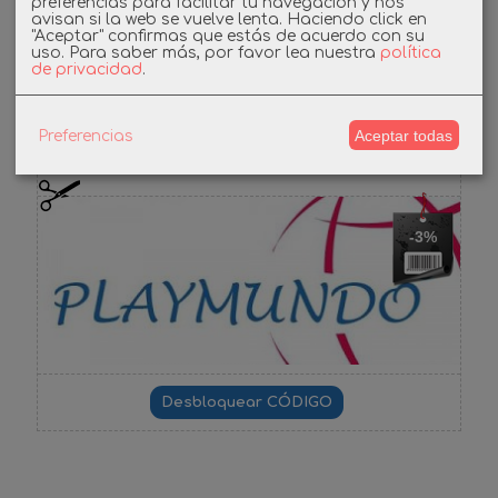
preferencias para facilitar tu navegación y nos
avisan si la web se vuelve lenta. Haciendo click en
Facebook
"Aceptar" confirmas que estás de acuerdo con su
uso.
Para saber más, por favor lea nuestra
política
de privacidad
.
Cupones
Aceptar todas
Preferencias
DESCUENTO BIENVENIDA
-3%