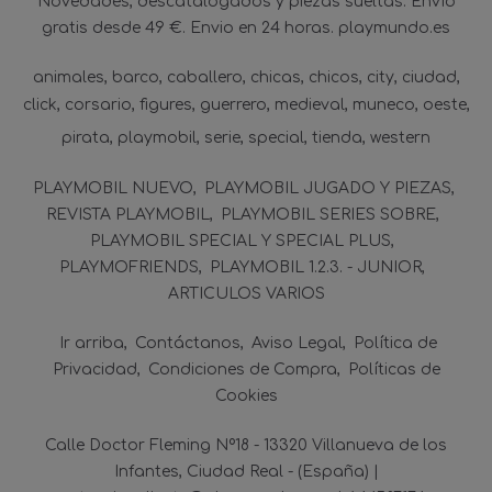
Novedades, descatalogados y piezas sueltas. Envío
gratis desde 49 €. Envio en 24 horas. playmundo.es
animales
barco
caballero
chicas
chicos
city
ciudad
click
corsario
figures
guerrero
medieval
muneco
oeste
pirata
playmobil
serie
special
tienda
western
PLAYMOBIL NUEVO
PLAYMOBIL JUGADO Y PIEZAS
REVISTA PLAYMOBIL
PLAYMOBIL SERIES SOBRE
PLAYMOBIL SPECIAL Y SPECIAL PLUS
PLAYMOFRIENDS
PLAYMOBIL 1.2.3. - JUNIOR
ARTICULOS VARIOS
Ir arriba
Contáctanos
Aviso Legal
Política de
Privacidad
Condiciones de Compra
Políticas de
Cookies
Calle Doctor Fleming Nº18 - 13320 Villanueva de los
Infantes, Ciudad Real - (España) |