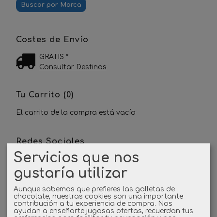
Costes de Envío
GRATIS *
Consultar Destinos
Tu Carrito (0)
El carrito de la compra está vacío
Redes Sociales
Servicios que nos
Twitter
gustaría utilizar
Linkedin
Aunque sabemos que prefieres las galletas de
chocolate, nuestras cookies son una importante
contribución a tu experiencia de compra. Nos
Instagram
ayudan a enseñarte jugosas ofertas, recuerdan tus