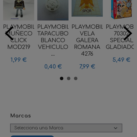
PLAYMOBIL
PLAYMOBIL
PLAYMOBIL
PLAYMOBI
MUÑECO
TAPACUBOS
VELA
70302
CLICK
BLANCO
GALERA
SPECIAL
MOD219
VEHICULO
ROMANA
GLADIADOR.
...
4276
1,99 €
5,49 €
0,40 €
7,99 €
Marcas