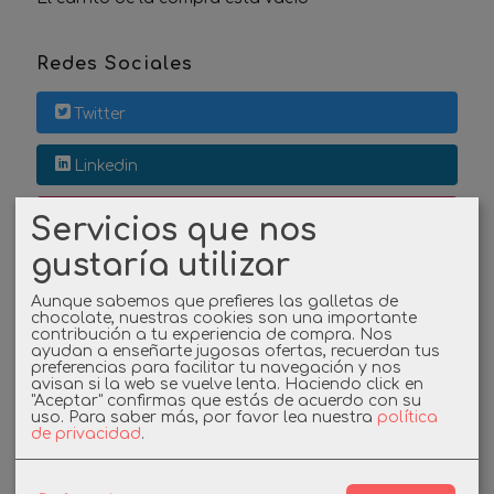
Redes Sociales
Twitter
Linkedin
Instagram
Servicios que nos
gustaría utilizar
Facebook
Aunque sabemos que prefieres las galletas de
chocolate, nuestras cookies son una importante
contribución a tu experiencia de compra. Nos
ayudan a enseñarte jugosas ofertas, recuerdan tus
Cupones
preferencias para facilitar tu navegación y nos
avisan si la web se vuelve lenta. Haciendo click en
"Aceptar" confirmas que estás de acuerdo con su
DESCUENTO BIENVENIDA
uso.
Para saber más, por favor lea nuestra
política
de privacidad
.
-3%