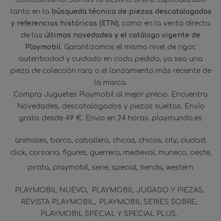
tanto en la
búsqueda técnica de piezas descatalogadas
y referencias históricas (ETN)
, como en la venta directa
de las
últimas novedades y el catálogo vigente de
Playmobil
. Garantizamos el mismo nivel de rigor,
autenticidad y cuidado en cada pedido, ya sea una
pieza de colección rara o el lanzamiento más reciente de
la marca.
Compra Juguetes Playmobil al mejor precio. Encuentra
Novedades, descatalogados y piezas sueltas. Envío
gratis desde 49 €. Envio en 24 horas. playmundo.es
animales
barco
caballero
chicas
chicos
city
ciudad
click
corsario
figures
guerrero
medieval
muneco
oeste
pirata
playmobil
serie
special
tienda
western
PLAYMOBIL NUEVO
PLAYMOBIL JUGADO Y PIEZAS
REVISTA PLAYMOBIL
PLAYMOBIL SERIES SOBRE
PLAYMOBIL SPECIAL Y SPECIAL PLUS