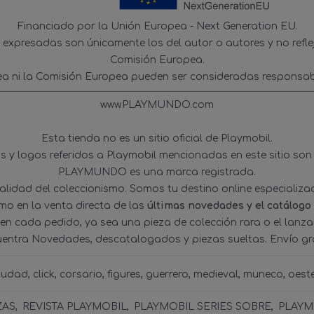
Financiado por la Unión Europea - Next Generation EU.
s expresadas son únicamente los del autor o autores y no refl
Comisión Europea.
ea ni la Comisión Europea pueden ser consideradas responsab
www.PLAYMUNDO.com
Esta tienda no es un sitio oficial de Playmobil.
 y logos referidos a Playmobil mencionadas en este sitio son
PLAYMUNDO es una marca registrada.
tualidad del coleccionismo. Somos tu destino online especializ
omo en la venta directa de las
últimas novedades y el catálogo
 en cada pedido, ya sea una pieza de colección rara o el lanz
uentra Novedades, descatalogados y piezas sueltas. Envío gra
iudad
click
corsario
figures
guerrero
medieval
muneco
oest
ZAS
REVISTA PLAYMOBIL
PLAYMOBIL SERIES SOBRE
PLAYMO