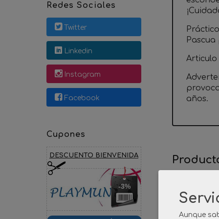
esconde
Redes Sociales
¡Cuidado
Twitter
Práctic
Pascua p
Linkedin
Articul
Instagram
Adverte
provoca
Facebook
años.
Cupones
DESCUENTO BIENVENIDA
Product
-3%
Servi
Aunque sab