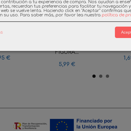
 contribución a tu experiencia de compra. Nos ayudan a ense
rtas, recuerdan tus preferencias para facilitar tu navegación 
a web se vuelve lenta. Haciendo click en "Aceptar" confirmas qu
n su uso.
Para saber más, por favor lea nuestra
política de p
Acept
as
IL SOPORTE
PLAYMOBIL 70713
PLAYMOB
UERTA...
SCOOBY-DOO!
CLICK
FIGURA...
,95 €
1,
5,99 €