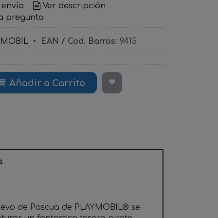
 envío
Ver descripción
a pregunta
YMOBIL
•
EAN / Cod. Barras
:
9415
Añadir a Carrito
s
huevo de Pascua de PLAYMOBIL® se