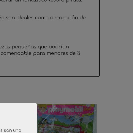
urar un fantastico tesoro pirata.
én son ideales como decoración de
iezas pequeñas que podrían
 recomendable para menores de 3
es son una