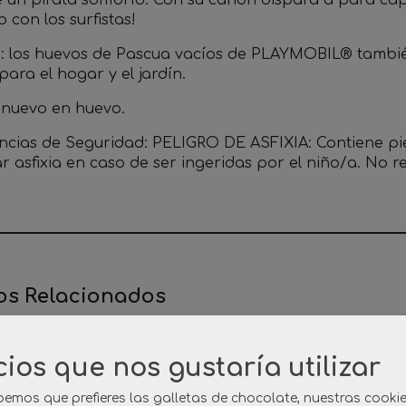
 un pirata sombrío. Con su cañón dispara a para capt
 con los surfistas!
o: los huevos de Pascua vacíos de PLAYMOBIL® tambi
ara el hogar y el jardín.
o nuevo en huevo.
ncias de Seguridad: PELIGRO DE ASFIXIA: Contiene p
r asfixia en caso de ser ingeridas por el niño/a. No
os Relacionados
cios que nos gustaría utilizar
emos que prefieres las galletas de chocolate, nuestras cooki