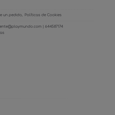
de un pedido
Políticas de Cookies
ncliente@playmundo.com |
644587174
ras