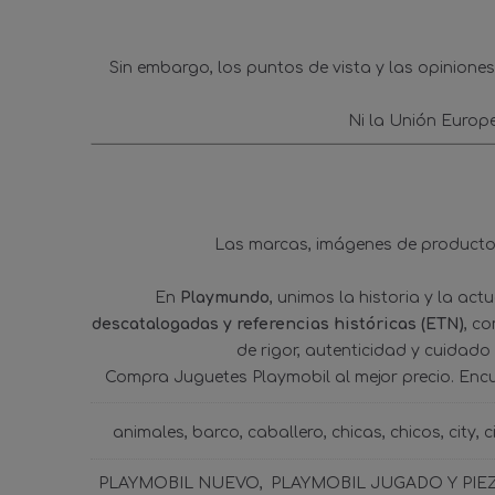
Sin embargo, los puntos de vista y las opinione
Ni la Unión Europ
Las marcas, imágenes de productos
En
Playmundo
, unimos la historia y la ac
descatalogadas y referencias históricas (ETN)
, c
de rigor, autenticidad y cuidado
Compra Juguetes Playmobil al mejor precio. Enc
animales
barco
caballero
chicas
chicos
city
c
PLAYMOBIL NUEVO
PLAYMOBIL JUGADO Y PIE