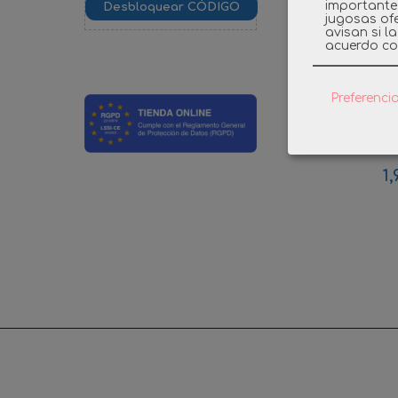
importante
jugosas ofe
avisan si l
acuerdo co
Preferenci
PLAYMOB
TELA P
1