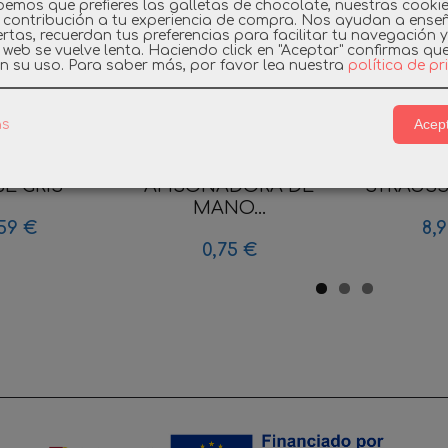
emos que prefieres las galletas de chocolate, nuestras cooki
 contribución a tu experiencia de compra. Nos ayudan a ense
rtas, recuerdan tus preferencias para facilitar tu navegación 
a web se vuelve lenta. Haciendo click en "Aceptar" confirmas qu
n su uso.
Para saber más, por favor lea nuestra
política de p
Acept
as
IL ESPADA
PLAYMOBIL
PLAYMOBIL
E GRIS
APISONADORA DE
STRAUSS 
MANO...
59 €
8,
0,75 €