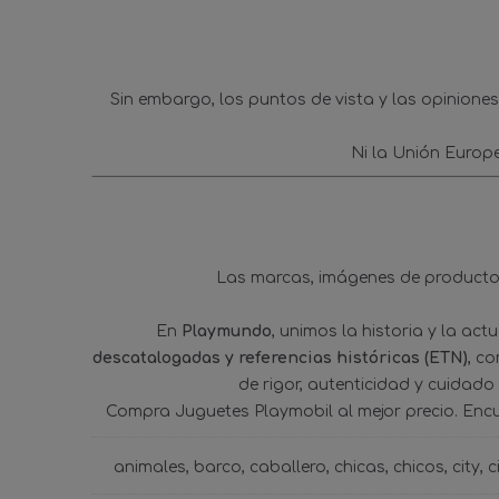
Sin embargo, los puntos de vista y las opinione
Ni la Unión Europ
Las marcas, imágenes de productos
En
Playmundo
, unimos la historia y la ac
descatalogadas y referencias históricas (ETN)
, c
de rigor, autenticidad y cuidado
Compra Juguetes Playmobil al mejor precio. Enc
animales
barco
caballero
chicas
chicos
city
c