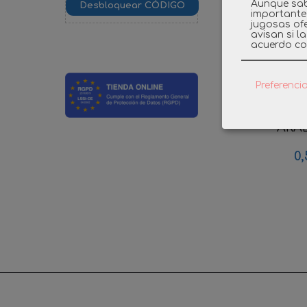
Aunque sab
importante
jugosas ofe
avisan si l
acuerdo co
Preferenci
PLAYMOB
ARAB
0,