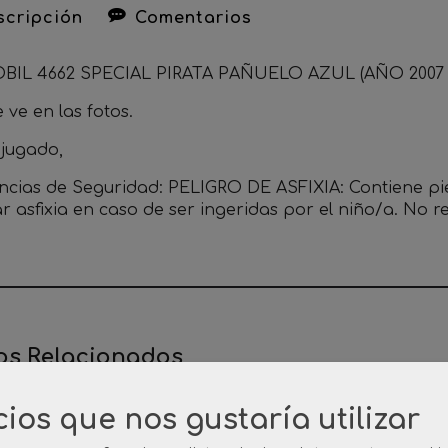
cripción
Comentarios
IL 4662 SPECIAL PIRATA PAÑUELO AZUL (AÑO 2007 -
ve en las fotos.
 jugado,
ncias de Seguridad: PELIGRO DE ASFIXIA: Contiene p
r asfixia en caso de ser ingeridas por el niño/a. No
os Relacionados
cios que nos gustaría utilizar