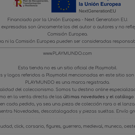
Financiado por la Unión Europea - Next Generation EU.
s expresadas son únicamente los del autor o autores y no refl
Comisión Europea.
ea ni la Comisión Europea pueden ser consideradas responsab
www.PLAYMUNDO.com
Esta tienda no es un sitio oficial de Playmobil.
 y logos referidos a Playmobil mencionadas en este sitio son
PLAYMUNDO es una marca registrada.
tualidad del coleccionismo. Somos tu destino online especializ
omo en la venta directa de las
últimas novedades y el catálogo
 en cada pedido, ya sea una pieza de colección rara o el lanz
uentra Novedades, descatalogados y piezas sueltas. Envío gra
iudad
click
corsario
figures
guerrero
medieval
muneco
oest