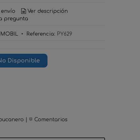
 envío
Ver descripción
a pregunta
YMOBIL
•
Referencia
:
PY629
No Disponible
bucanero
|
Comentarios