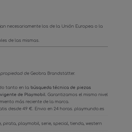
ejan necesariamente los de la Unión Europea o la
les de las mismas.
 propiedad de Geobra Brandstätter.
ado tanto en la
búsqueda técnica de piezas
 vigente de Playmobil
. Garantizamos el mismo nivel
amiento más reciente de la marca.
tis desde 49 €. Envio en 24 horas. playmundo.es
e
pirata
playmobil
serie
special
tienda
western