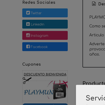
Redes Sociales
Des
Twitter
PLAYMOB
Linkedin
Como se 
Articulo
Instagram
Adverte
Facebook
provoca
años.
Cupones
DESCUENTO BIENVENIDA
Product
-3%
Servi