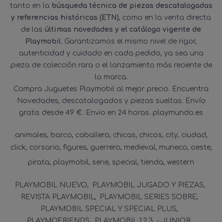
tanto en la
búsqueda técnica de piezas descatalogadas
y referencias históricas (ETN)
, como en la venta directa
de las
últimas novedades y el catálogo vigente de
Playmobil
. Garantizamos el mismo nivel de rigor,
autenticidad y cuidado en cada pedido, ya sea una
pieza de colección rara o el lanzamiento más reciente de
la marca.
Compra Juguetes Playmobil al mejor precio. Encuentra
Novedades, descatalogados y piezas sueltas. Envío
gratis desde 49 €. Envio en 24 horas. playmundo.es
animales
barco
caballero
chicas
chicos
city
ciudad
click
corsario
figures
guerrero
medieval
muneco
oeste
pirata
playmobil
serie
special
tienda
western
PLAYMOBIL NUEVO
PLAYMOBIL JUGADO Y PIEZAS
REVISTA PLAYMOBIL
PLAYMOBIL SERIES SOBRE
PLAYMOBIL SPECIAL Y SPECIAL PLUS
PLAYMOFRIENDS
PLAYMOBIL 1.2.3. - JUNIOR