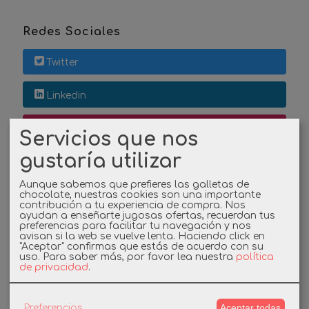
Redes Sociales
Twitter
Linkedin
Instagram
Servicios que nos
gustaría utilizar
Facebook
Aunque sabemos que prefieres las galletas de
chocolate, nuestras cookies son una importante
contribución a tu experiencia de compra. Nos
Cupones
ayudan a enseñarte jugosas ofertas, recuerdan tus
preferencias para facilitar tu navegación y nos
avisan si la web se vuelve lenta. Haciendo click en
DESCUENTO BIENVENIDA
"Aceptar" confirmas que estás de acuerdo con su
uso.
Para saber más, por favor lea nuestra
política
de privacidad
.
-3%
Aceptar todas
Preferencias