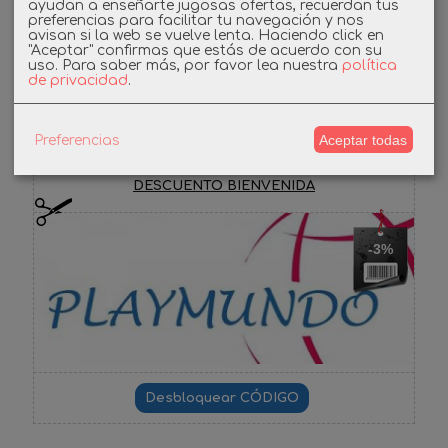
ayudan a enseñarte jugosas ofertas, recuerdan tus
Instagram
preferencias para facilitar tu navegación y nos
avisan si la web se vuelve lenta. Haciendo click en
"Aceptar" confirmas que estás de acuerdo con su
uso.
Para saber más, por favor lea nuestra
política
Facebook
de privacidad
.
Aceptar todas
Preferencias
Cupones
DESCUENTO BIENVENIDA
-3%