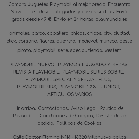
Compra Juguetes Playmobil al mejor precio. Encuentra
Novedades, descatalogados y piezas sueltas. Envío
gratis desde 49 €. Envio en 24 horas. playmundo.es
animales
barco
caballero
chicas
chicos
city
ciudad
click
corsario
figures
guerrero
medieval
muneco
oeste
pirata
playmobil
serie
special
tienda
western
PLAYMOBIL NUEVO
PLAYMOBIL JUGADO Y PIEZAS
REVISTA PLAYMOBIL
PLAYMOBIL SERIES SOBRE
PLAYMOBIL SPECIAL Y SPECIAL PLUS
PLAYMOFRIENDS
PLAYMOBIL 1.2.3. - JUNIOR
ARTICULOS VARIOS
Ir arriba
Contáctanos
Aviso Legal
Política de
Privacidad
Condiciones de Compra
Desistir de un
pedido
Políticas de Cookies
Calle Doctor Fleming Nº18 - 13320 Villanueva de los