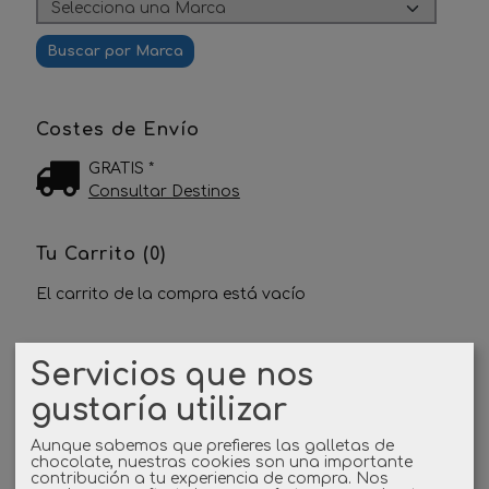
Costes de Envío
GRATIS *
Consultar Destinos
Tu Carrito (0)
El carrito de la compra está vacío
Redes Sociales
Servicios que nos
gustaría utilizar
Twitter
Aunque sabemos que prefieres las galletas de
Linkedin
chocolate, nuestras cookies son una importante
contribución a tu experiencia de compra. Nos