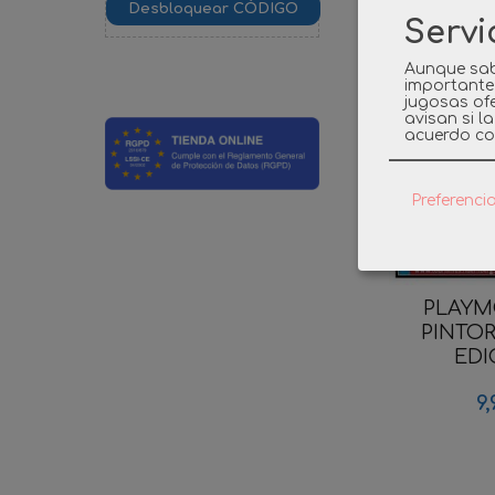
Product
Servi
Aunque sab
importante
jugosas ofe
avisan si l
acuerdo co
Preferenci
PLAYMO
PINTO
EDIC
9