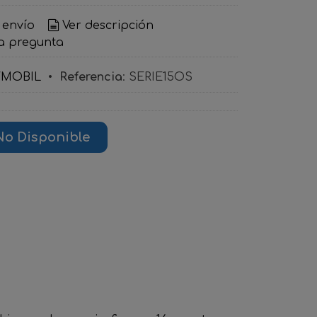
 envío
Ver descripción
a pregunta
YMOBIL
•
Referencia
:
SERIE15OS
No Disponible