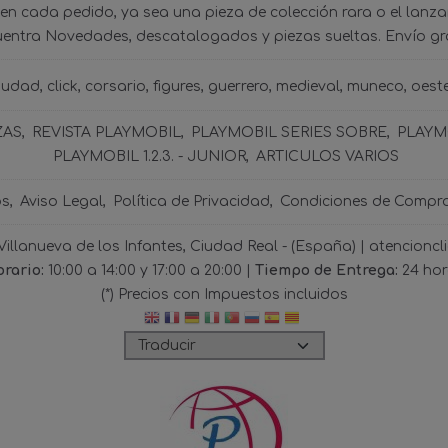
 en cada pedido, ya sea una pieza de colección rara o el lanz
uentra Novedades, descatalogados y piezas sueltas. Envío gra
iudad
click
corsario
figures
guerrero
medieval
muneco
oest
ZAS
REVISTA PLAYMOBIL
PLAYMOBIL SERIES SOBRE
PLAYMO
PLAYMOBIL 1.2.3. - JUNIOR
ARTICULOS VARIOS
os
Aviso Legal
Política de Privacidad
Condiciones de Compr
 Villanueva de los Infantes, Ciudad Real - (España) | atencio
rario:
10:00 a 14:00 y 17:00 a 20:00 |
Tiempo de Entrega:
24 ho
(*) Precios con Impuestos incluidos