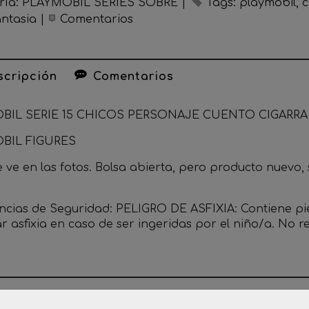
ría:
PLAYMOBIL SERIES SOBRE
|
Tags:
playmobil
c
antasia
|
Comentarios
cripción
Comentarios
BIL SERIE 15 CHICOS PERSONAJE CUENTO CIGARRA
BIL FIGURES
ve en las fotos. Bolsa abierta, pero producto nuevo, s
ncias de Seguridad: PELIGRO DE ASFIXIA: Contiene p
r asfixia en caso de ser ingeridas por el niño/a. No