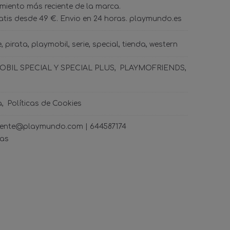
amiento más reciente de la marca.
tis desde 49 €. Envio en 24 horas. playmundo.es
e
pirata
playmobil
serie
special
tienda
western
BIL SPECIAL Y SPECIAL PLUS
PLAYMOFRIENDS
a
Políticas de Cookies
ncliente@playmundo.com |
644587174
ras