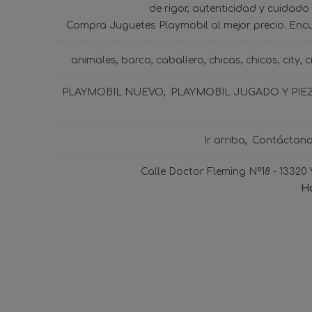
de rigor, autenticidad y cuidado
Compra Juguetes Playmobil al mejor precio. Enc
animales
barco
caballero
chicas
chicos
city
c
PLAYMOBIL NUEVO
PLAYMOBIL JUGADO Y PIE
Ir arriba
Contáctan
Calle Doctor Fleming Nº18 - 13320
Ho