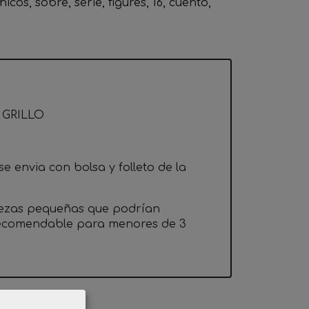
hicos
sobre
serie
figures
16
cuento
 GRILLO
e envia con bolsa y folleto de la
iezas pequeñas que podrían
 recomendable para menores de 3