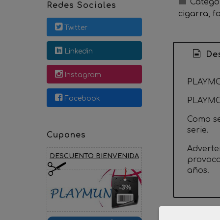
Catego
Redes Sociales
cigarra
f
Twitter
Linkedin
Des
Instagram
PLAYMO
Facebook
PLAYMO
Como se 
serie.
Cupones
Adverte
DESCUENTO BIENVENIDA
provoca
años.
-3%