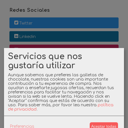
Redes Sociales
Twitter
Linkedin
Instagram
Servicios que nos
gustaría utilizar
Facebook
Aunque sabemos que prefieres las galletas de
chocolate, nuestras cookies son una importante
contribución a tu experiencia de compra. Nos
Cupones
ayudan a enseñarte jugosas ofertas, recuerdan tus
preferencias para facilitar tu navegación y nos
avisan si la web se vuelve lenta. Haciendo click en
DESCUENTO BIENVENIDA
"Aceptar" confirmas que estás de acuerdo con su
uso.
Para saber más, por favor lea nuestra
política
de privacidad
.
-3%
Aceptar todas
Preferencias