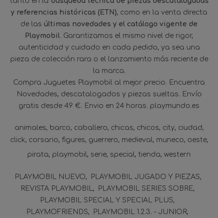
tanto en la
búsqueda técnica de piezas descatalogadas
y referencias históricas (ETN)
, como en la venta directa
de las
últimas novedades y el catálogo vigente de
Playmobil
. Garantizamos el mismo nivel de rigor,
autenticidad y cuidado en cada pedido, ya sea una
pieza de colección rara o el lanzamiento más reciente de
la marca.
Compra Juguetes Playmobil al mejor precio. Encuentra
Novedades, descatalogados y piezas sueltas. Envío
gratis desde 49 €. Envio en 24 horas. playmundo.es
animales
barco
caballero
chicas
chicos
city
ciudad
click
corsario
figures
guerrero
medieval
muneco
oeste
pirata
playmobil
serie
special
tienda
western
PLAYMOBIL NUEVO
PLAYMOBIL JUGADO Y PIEZAS
REVISTA PLAYMOBIL
PLAYMOBIL SERIES SOBRE
PLAYMOBIL SPECIAL Y SPECIAL PLUS
PLAYMOFRIENDS
PLAYMOBIL 1.2.3. - JUNIOR