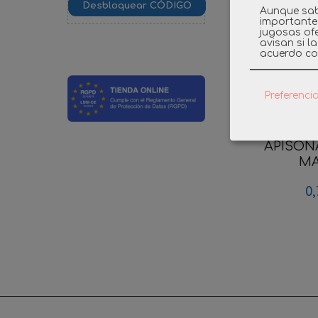
Aunque sab
importante
jugosas ofe
avisan si l
acuerdo co
Preferenci
PLA
APISON
MA
0,