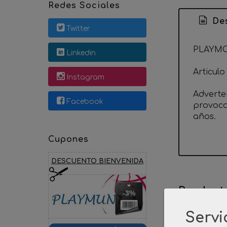
Redes Sociales
Des
Twitter
PLAYMO
Linkedin
Articul
Instagram
Adverte
Facebook
provoca
años.
Cupones
DESCUENTO BIENVENIDA
Product
-3%
Servi