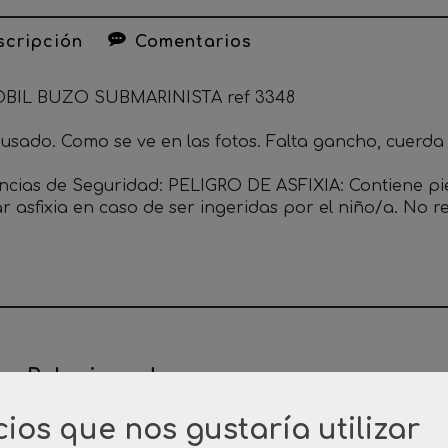
cripción
Comentarios
BIL BUZO SUBMARINISTA ref 3348
o usado. Como se ve en las fotos. Falta gancho, cuerda
ncias de Seguridad: PELIGRO DE ASFIXIA: Contiene p
r asfixia en caso de ser ingeridas por el niño/a. No
os Relacionados
cios que nos gustaría utilizar