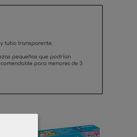
 y tubo transparente.
iezas pequeñas que podrían
 recomendable para menores de 3