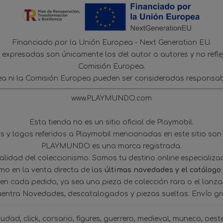
Financiado por la Unión Europea - Next Generation EU.
s expresadas son únicamente los del autor o autores y no refl
Comisión Europea.
ea ni la Comisión Europea pueden ser consideradas responsab
www.PLAYMUNDO.com
Esta tienda no es un sitio oficial de Playmobil.
 y logos referidos a Playmobil mencionadas en este sitio son
PLAYMUNDO es una marca registrada.
tualidad del coleccionismo. Somos tu destino online especializ
omo en la venta directa de las
últimas novedades y el catálogo
 en cada pedido, ya sea una pieza de colección rara o el lanz
uentra Novedades, descatalogados y piezas sueltas. Envío gra
iudad
click
corsario
figures
guerrero
medieval
muneco
oest