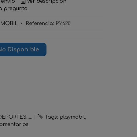
 envío
Ver descripción
a pregunta
YMOBIL
•
Referencia
:
PY628
No Disponible
EPORTES.....
|
Tags:
playmobil
omentarios