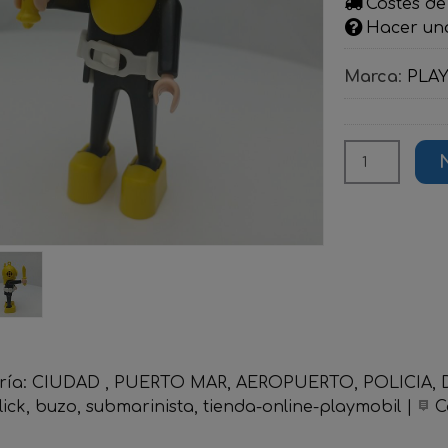
Costes de
Hacer un
Marca
:
PLA
ría:
CIUDAD , PUERTO MAR, AEROPUERTO, POLICIA, D
lick
buzo
submarinista
tienda-online-playmobil
|
C