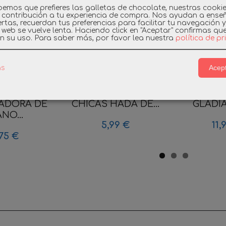
emos que prefieres las galletas de chocolate, nuestras cooki
 contribución a tu experiencia de compra. Nos ayudan a ense
rtas, recuerdan tus preferencias para facilitar tu navegación 
a web se vuelve lenta. Haciendo click en "Aceptar" confirmas qu
n su uso.
Para saber más, por favor lea nuestra
política de p
Acept
as
YMOBIL
PLAYMOBIL SERIE 11
PLAYMOBIL
ADORA DE
CHICAS HADA DE...
GLADI
NO...
5,99 €
11,
75 €