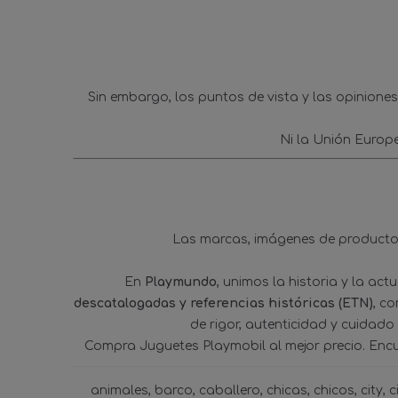
Sin embargo, los puntos de vista y las opinione
Ni la Unión Europ
Las marcas, imágenes de productos
En
Playmundo
, unimos la historia y la ac
descatalogadas y referencias históricas (ETN)
, c
de rigor, autenticidad y cuidado
Compra Juguetes Playmobil al mejor precio. Enc
animales
barco
caballero
chicas
chicos
city
c