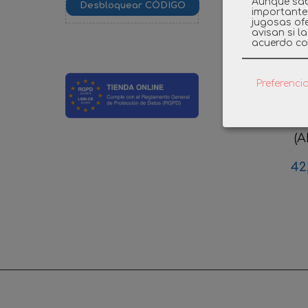
Aunque sab
importante
jugosas ofe
avisan si l
acuerdo co
Preferenci
PLAYMO
HERRERO
(A
42