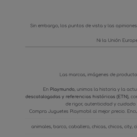
Sin embargo, los puntos de vista y las opinione
Ni la Unión Europ
Las marcas, imágenes de productos
En
Playmundo
, unimos la historia y la ac
descatalogadas y referencias históricas (ETN)
, c
de rigor, autenticidad y cuidado
Compra Juguetes Playmobil al mejor precio. Enc
animales
barco
caballero
chicas
chicos
city
c