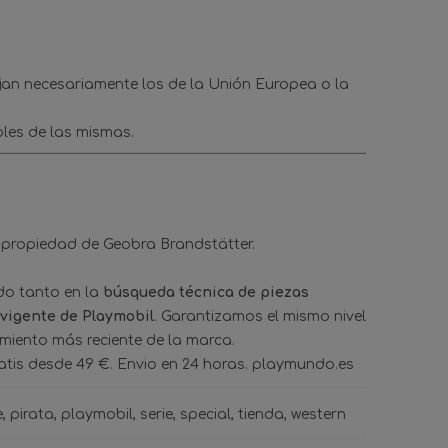
ejan necesariamente los de la Unión Europea o la
les de las mismas.
 propiedad de Geobra Brandstätter.
ado tanto en la
búsqueda técnica de piezas
 vigente de Playmobil
. Garantizamos el mismo nivel
amiento más reciente de la marca.
tis desde 49 €. Envio en 24 horas. playmundo.es
e
pirata
playmobil
serie
special
tienda
western