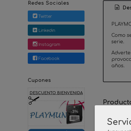
Redes Sociales
Des
Twitter
PLAYMO
Linkedin
Como se 
serie.
Instagram
Adverte
Facebook
provoca
años.
Cupones
DESCUENTO BIENVENIDA
Product
-3%
Servi