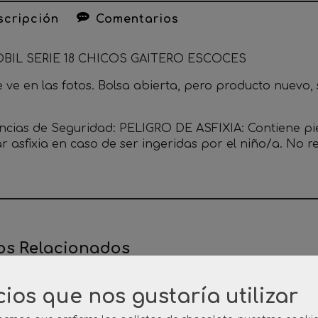
cripción
Comentarios
BIL SERIE 18 CHICOS GAITERO ESCOCES
ve en las fotos. Bolsa abierta, pero producto nuevo, s
ncias de Seguridad: PELIGRO DE ASFIXIA: Contiene p
r asfixia en caso de ser ingeridas por el niño/a. No
os Relacionados
-15 %
cios que nos gustaría utilizar