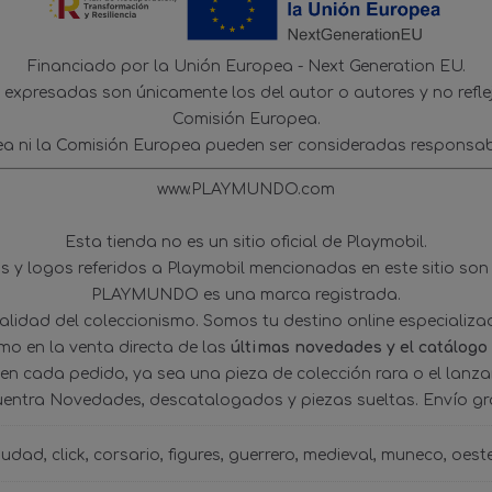
Financiado por la Unión Europea - Next Generation EU.
s expresadas son únicamente los del autor o autores y no refl
Comisión Europea.
ea ni la Comisión Europea pueden ser consideradas responsab
www.PLAYMUNDO.com
Esta tienda no es un sitio oficial de Playmobil.
 y logos referidos a Playmobil mencionadas en este sitio son
PLAYMUNDO es una marca registrada.
tualidad del coleccionismo. Somos tu destino online especializ
omo en la venta directa de las
últimas novedades y el catálogo
 en cada pedido, ya sea una pieza de colección rara o el lanz
uentra Novedades, descatalogados y piezas sueltas. Envío gra
iudad
click
corsario
figures
guerrero
medieval
muneco
oest