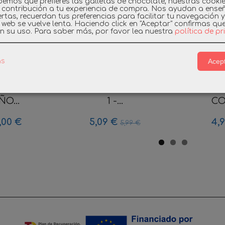
emos que prefieres las galletas de chocolate, nuestras cooki
 contribución a tu experiencia de compra. Nos ayudan a ense
rtas, recuerdan tus preferencias para facilitar tu navegación 
a web se vuelve lenta. Haciendo click en "Aceptar" confirmas qu
n su uso.
Para saber más, por favor lea nuestra
política de p
Acept
as
BIL 3370
PLAYMOBIL
PLAYMOB
 MEDIEVAL
EVERDREAMERZ SERIE
SPECIAL
ÑO...
1 -...
CO
,00 €
5,09 €
4,
5,99 €