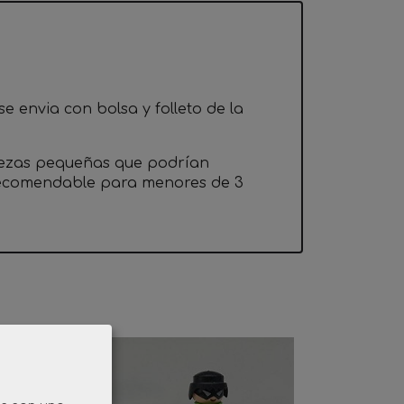
e envia con bolsa y folleto de la
iezas pequeñas que podrían
 recomendable para menores de 3