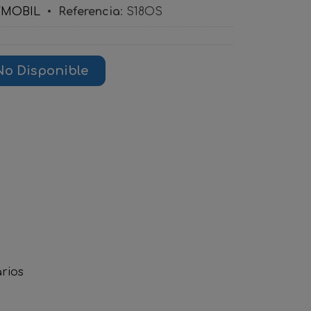
YMOBIL
•
Referencia
:
S18OS
No Disponible
rios