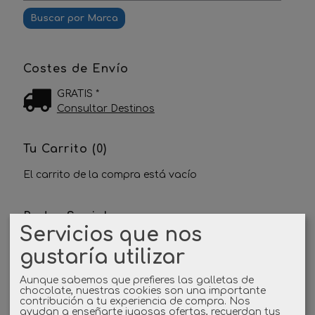
Costes de Envío
GRATIS *
Consultar Destinos
Tu Carrito (0)
El carrito de la compra está vacío
Redes Sociales
Servicios que nos
Twitter
gustaría utilizar
Aunque sabemos que prefieres las galletas de
Linkedin
chocolate, nuestras cookies son una importante
contribución a tu experiencia de compra. Nos
ayudan a enseñarte jugosas ofertas, recuerdan tus
Instagram