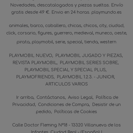
Novedades, descatalogados y piezas sueltas. Envío
gratis desde 49 €. Envio en 24 horas. playmundo.es
animales
barco
caballero
chicas
chicos
city
ciudad
click
corsario
figures
guerrero
medieval
muneco
oeste
pirata
playmobil
serie
special
tienda
western
PLAYMOBIL NUEVO
PLAYMOBIL JUGADO Y PIEZAS
REVISTA PLAYMOBIL
PLAYMOBIL SERIES SOBRE
PLAYMOBIL SPECIAL Y SPECIAL PLUS
PLAYMOFRIENDS
PLAYMOBIL 1.2.3. - JUNIOR
ARTICULOS VARIOS
Ir arriba
Contáctanos
Aviso Legal
Política de
Privacidad
Condiciones de Compra
Desistir de un
pedido
Políticas de Cookies
Calle Doctor Fleming Nº18 - 13320 Villanueva de los
Infantes, Ciudad Real - (España) |