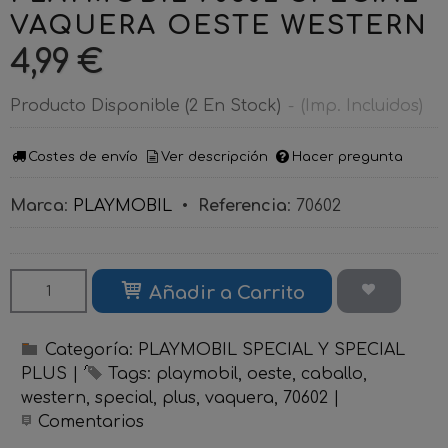
VAQUERA OESTE WESTERN
4,99 €
Producto Disponible
(2 En Stock)
-
(Imp. Incluidos)
Costes de envío
Ver descripción
Hacer pregunta
Marca
:
PLAYMOBIL
•
Referencia
:
70602
Añadir a Carrito
Categoría:
PLAYMOBIL SPECIAL Y SPECIAL
PLUS
|
Tags:
playmobil
oeste
caballo
western
special
plus
vaquera
70602
|
Comentarios