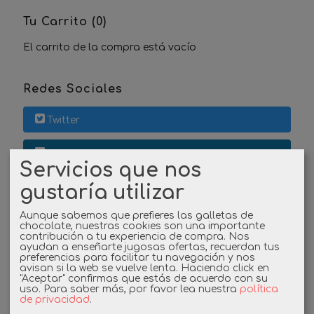
Tu Carrito (0)
El carrito de la compra está vacío
Redes Sociales
Twitter
Linkedin
Servicios que nos
gustaría utilizar
Instagram
Aunque sabemos que prefieres las galletas de
Facebook
chocolate, nuestras cookies son una importante
contribución a tu experiencia de compra. Nos
ayudan a enseñarte jugosas ofertas, recuerdan tus
preferencias para facilitar tu navegación y nos
avisan si la web se vuelve lenta. Haciendo click en
Cupones
"Aceptar" confirmas que estás de acuerdo con su
uso.
Para saber más, por favor lea nuestra
política
de privacidad
.
DESCUENTO BIENVENIDA