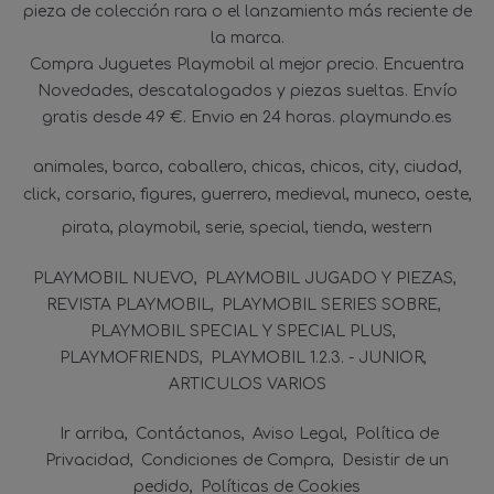
pieza de colección rara o el lanzamiento más reciente de
la marca.
Compra Juguetes Playmobil al mejor precio. Encuentra
Novedades, descatalogados y piezas sueltas. Envío
gratis desde 49 €. Envio en 24 horas. playmundo.es
animales
barco
caballero
chicas
chicos
city
ciudad
click
corsario
figures
guerrero
medieval
muneco
oeste
pirata
playmobil
serie
special
tienda
western
PLAYMOBIL NUEVO
PLAYMOBIL JUGADO Y PIEZAS
REVISTA PLAYMOBIL
PLAYMOBIL SERIES SOBRE
PLAYMOBIL SPECIAL Y SPECIAL PLUS
PLAYMOFRIENDS
PLAYMOBIL 1.2.3. - JUNIOR
ARTICULOS VARIOS
Ir arriba
Contáctanos
Aviso Legal
Política de
Privacidad
Condiciones de Compra
Desistir de un
pedido
Políticas de Cookies