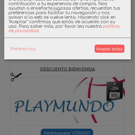
contribución a tu experiencia de compra. Nos
Linkedin
ayudan a enseñarte jugosas ofertas, recuerdan tus
preferencias para facilitar tu navegación y nos
avisan si la web se vuelve lenta. Haciendo click en
Instagram
"Aceptar" confirmas que estás de acuerdo con su
uso.
Para saber más, por favor lea nuestra
política
de privacidad
.
Facebook
Aceptar todas
Preferencias
Cupones
DESCUENTO BIENVENIDA
-3%