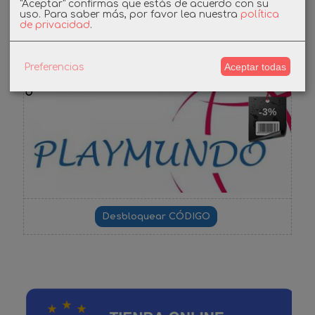
"Aceptar" confirmas que estás de acuerdo con su
uso.
Para saber más, por favor lea nuestra
política
de privacidad
.
Cupones
Aceptar todas
Preferencias
DESCUENTO BIENVENIDA
-3%