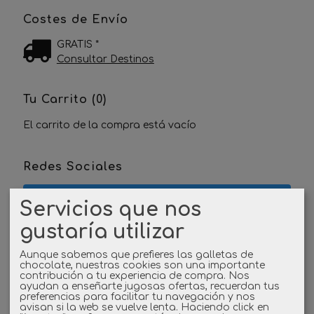
Costes de Envío
GRATIS *
Consultar Destinos
Tu Carrito (0)
El carrito de la compra está vacío
Redes Sociales
Twitter
Servicios que nos
gustaría utilizar
Linkedin
Aunque sabemos que prefieres las galletas de
Instagram
chocolate, nuestras cookies son una importante
contribución a tu experiencia de compra. Nos
ayudan a enseñarte jugosas ofertas, recuerdan tus
preferencias para facilitar tu navegación y nos
Facebook
avisan si la web se vuelve lenta. Haciendo click en