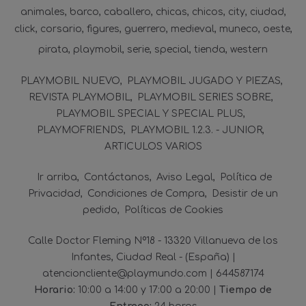
animales
barco
caballero
chicas
chicos
city
ciudad
click
corsario
figures
guerrero
medieval
muneco
oeste
pirata
playmobil
serie
special
tienda
western
PLAYMOBIL NUEVO
PLAYMOBIL JUGADO Y PIEZAS
REVISTA PLAYMOBIL
PLAYMOBIL SERIES SOBRE
PLAYMOBIL SPECIAL Y SPECIAL PLUS
PLAYMOFRIENDS
PLAYMOBIL 1.2.3. - JUNIOR
ARTICULOS VARIOS
Ir arriba
Contáctanos
Aviso Legal
Política de
Privacidad
Condiciones de Compra
Desistir de un
pedido
Políticas de Cookies
Calle Doctor Fleming Nº18 - 13320 Villanueva de los
Infantes, Ciudad Real - (España) |
atencioncliente@playmundo.com |
644587174
Horario:
10:00 a 14:00 y 17:00 a 20:00 |
Tiempo de