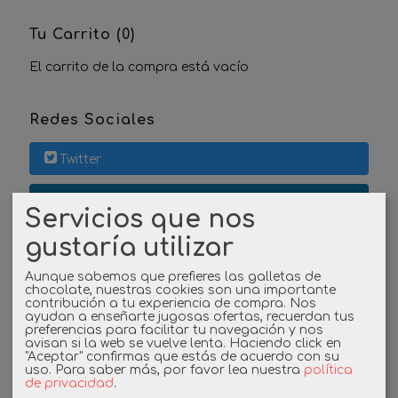
Tu Carrito (0)
El carrito de la compra está vacío
Redes Sociales
Twitter
Linkedin
Servicios que nos
gustaría utilizar
Instagram
Aunque sabemos que prefieres las galletas de
Facebook
chocolate, nuestras cookies son una importante
contribución a tu experiencia de compra. Nos
ayudan a enseñarte jugosas ofertas, recuerdan tus
preferencias para facilitar tu navegación y nos
avisan si la web se vuelve lenta. Haciendo click en
Cupones
"Aceptar" confirmas que estás de acuerdo con su
uso.
Para saber más, por favor lea nuestra
política
de privacidad
.
DESCUENTO BIENVENIDA