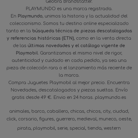
Geobra Brandstätter.
PLAYMUNDO es una marca registrada.
En
Playmundo
, unimos la historia y la actualidad del
coleccionismo. Somos tu destino online especializado
tanto en la
búsqueda técnica de piezas descatalogadas
y referencias históricas (ETN)
, como en la venta directa
de las
últimas novedades y el catálogo vigente de
Playmobil
. Garantizamos el mismo nivel de rigor,
autenticidad y cuidado en cada pedido, ya sea una
pieza de colección rara o el lanzamiento más reciente de
la marca.
Compra Juguetes Playmobil al mejor precio. Encuentra
Novedades, descatalogados y piezas sueltas. Envío
gratis desde 49 €. Envio en 24 horas. playmundo.es
animales
barco
caballero
chicas
chicos
city
ciudad
click
corsario
figures
guerrero
medieval
muneco
oeste
pirata
playmobil
serie
special
tienda
western