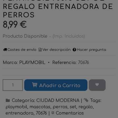
REGALO ENTRENADORA DE
PERROS
8,99 €
Producto Disponible
-
(Imp. Incluidos)
Costes de envío
Ver descripción
Hacer pregunta
Marca
:
PLAYMOBIL
•
Referencia
:
70676
Añadir a Carrito
Categoría:
CIUDAD MODERNA
|
Tags:
playmobil
mascotas
perros
set
regalo
entrenadora
70676
|
Comentarios