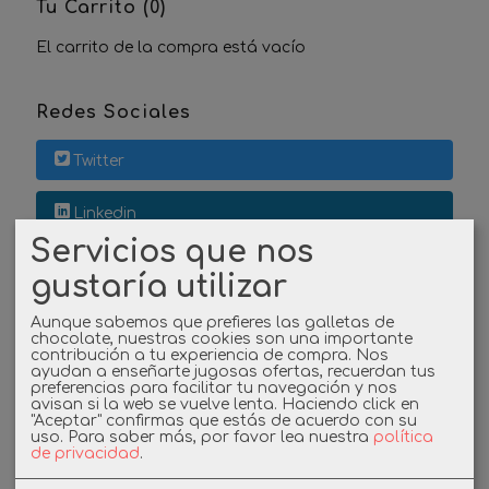
Tu Carrito (0)
El carrito de la compra está vacío
Redes Sociales
Twitter
Linkedin
Servicios que nos
Instagram
gustaría utilizar
Facebook
Aunque sabemos que prefieres las galletas de
chocolate, nuestras cookies son una importante
contribución a tu experiencia de compra. Nos
ayudan a enseñarte jugosas ofertas, recuerdan tus
preferencias para facilitar tu navegación y nos
Cupones
avisan si la web se vuelve lenta. Haciendo click en
"Aceptar" confirmas que estás de acuerdo con su
uso.
Para saber más, por favor lea nuestra
política
DESCUENTO BIENVENIDA
de privacidad
.