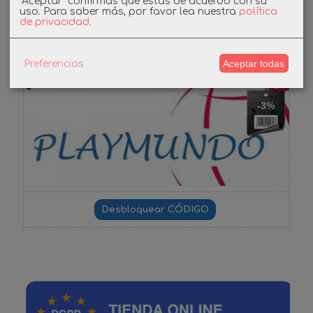
"Aceptar" confirmas que estás de acuerdo con su
uso.
Para saber más, por favor lea nuestra
política
de privacidad
.
Cupones
DESCUENTO BIENVENIDA
Aceptar todas
Preferencias
-3%