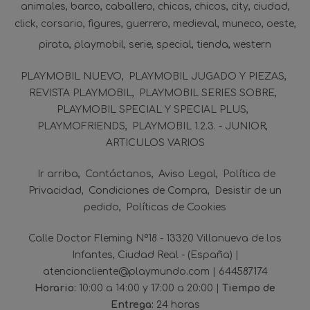
animales
barco
caballero
chicas
chicos
city
ciudad
click
corsario
figures
guerrero
medieval
muneco
oeste
pirata
playmobil
serie
special
tienda
western
PLAYMOBIL NUEVO
PLAYMOBIL JUGADO Y PIEZAS
REVISTA PLAYMOBIL
PLAYMOBIL SERIES SOBRE
PLAYMOBIL SPECIAL Y SPECIAL PLUS
PLAYMOFRIENDS
PLAYMOBIL 1.2.3. - JUNIOR
ARTICULOS VARIOS
Ir arriba
Contáctanos
Aviso Legal
Política de
Privacidad
Condiciones de Compra
Desistir de un
pedido
Políticas de Cookies
Calle Doctor Fleming Nº18 - 13320 Villanueva de los
Infantes, Ciudad Real - (España) |
atencioncliente@playmundo.com |
644587174
Horario:
10:00 a 14:00 y 17:00 a 20:00 |
Tiempo de
Entrega:
24 horas