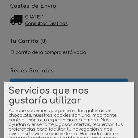
Costes de Envío
GRATIS *
Consultar Destinos
Tu Carrito (0)
El carrito de la compra está vacío
Redes Sociales
Twitter
Servicios que nos
gustaría utilizar
Linkedin
Aunque sabemos que prefieres las galletas de
Instagram
chocolate, nuestras cookies son una importante
contribución a tu experiencia de compra. Nos
ayudan a enseñarte jugosas ofertas, recuerdan tus
Facebook
preferencias para facilitar tu navegación y nos
avisan si la web se vuelve lenta. Haciendo click en