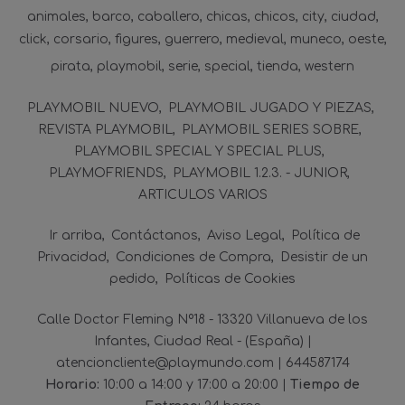
animales
barco
caballero
chicas
chicos
city
ciudad
click
corsario
figures
guerrero
medieval
muneco
oeste
pirata
playmobil
serie
special
tienda
western
PLAYMOBIL NUEVO
PLAYMOBIL JUGADO Y PIEZAS
REVISTA PLAYMOBIL
PLAYMOBIL SERIES SOBRE
PLAYMOBIL SPECIAL Y SPECIAL PLUS
PLAYMOFRIENDS
PLAYMOBIL 1.2.3. - JUNIOR
ARTICULOS VARIOS
Ir arriba
Contáctanos
Aviso Legal
Política de
Privacidad
Condiciones de Compra
Desistir de un
pedido
Políticas de Cookies
Calle Doctor Fleming Nº18 - 13320 Villanueva de los
Infantes, Ciudad Real - (España) |
atencioncliente@playmundo.com |
644587174
Horario:
10:00 a 14:00 y 17:00 a 20:00 |
Tiempo de