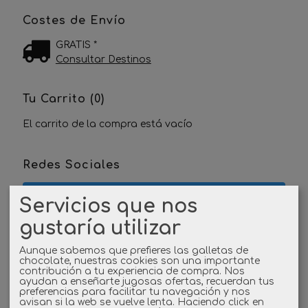
Costes de Envío
GRATIS *
Consultar Destinos
Tu Carrito (0)
El carrito de la compra está vacío
Redes Sociales
Twitter
Servicios que nos
gustaría utilizar
Linkedin
Aunque sabemos que prefieres las galletas de
Instagram
chocolate, nuestras cookies son una importante
contribución a tu experiencia de compra. Nos
ayudan a enseñarte jugosas ofertas, recuerdan tus
preferencias para facilitar tu navegación y nos
Facebook
avisan si la web se vuelve lenta. Haciendo click en