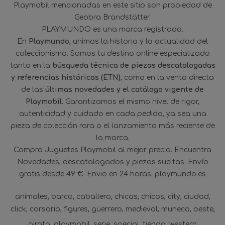
Playmobil mencionadas en este sitio son propiedad de
Geobra Brandstätter.
PLAYMUNDO es una marca registrada.
En
Playmundo
, unimos la historia y la actualidad del
coleccionismo. Somos tu destino online especializado
tanto en la
búsqueda técnica de piezas descatalogadas
y referencias históricas (ETN)
, como en la venta directa
de las
últimas novedades y el catálogo vigente de
Playmobil
. Garantizamos el mismo nivel de rigor,
autenticidad y cuidado en cada pedido, ya sea una
pieza de colección rara o el lanzamiento más reciente de
la marca.
Compra Juguetes Playmobil al mejor precio. Encuentra
Novedades, descatalogados y piezas sueltas. Envío
gratis desde 49 €. Envio en 24 horas. playmundo.es
animales
barco
caballero
chicas
chicos
city
ciudad
click
corsario
figures
guerrero
medieval
muneco
oeste
pirata
playmobil
serie
special
tienda
western