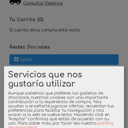
Consultar Destinos
Tu Carrito (0)
El carrito de la compra está vacío
Redes Sociales
Twitter
Servicios que nos
Linkedin
gustaría utilizar
Instagram
Aunque sabemos que prefieres las galletas de
chocolate, nuestras cookies son una importante
Facebook
contribución a tu experiencia de compra. Nos
ayudan a enseñarte jugosas ofertas, recuerdan tus
preferencias para facilitar tu navegación y nos
avisan si la web se vuelve lenta. Haciendo click en
"Aceptar" confirmas que estás de acuerdo con su
Cupones
uso.
Para saber más, por favor lea nuestra
política
de privacidad
.