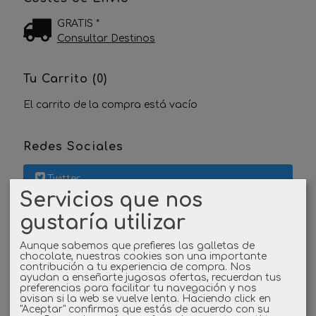
GRATIS *
Consultar Destinos
Tu Carrito (0)
El carrito de la compra está vacío
Redes Sociales
Twitter
Servicios que nos
Linkedin
gustaría utilizar
Instagram
Aunque sabemos que prefieres las galletas de
chocolate, nuestras cookies son una importante
contribución a tu experiencia de compra. Nos
ayudan a enseñarte jugosas ofertas, recuerdan tus
Facebook
preferencias para facilitar tu navegación y nos
avisan si la web se vuelve lenta. Haciendo click en
"Aceptar" confirmas que estás de acuerdo con su