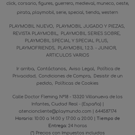
click
corsario
figures
guerrero
medieval
muneco
oeste
pirata
playmobil
serie
special
tienda
western
PLAYMOBIL NUEVO
PLAYMOBIL JUGADO Y PIEZAS
REVISTA PLAYMOBIL
PLAYMOBIL SERIES SOBRE
PLAYMOBIL SPECIAL Y SPECIAL PLUS
PLAYMOFRIENDS
PLAYMOBIL 1.2.3. - JUNIOR
ARTICULOS VARIOS
Ir arriba
Contáctanos
Aviso Legal
Política de
Privacidad
Condiciones de Compra
Desistir de un
pedido
Políticas de Cookies
Calle Doctor Fleming Nº18 - 13320 Villanueva de los
Infantes, Ciudad Real - (España) |
atencioncliente@playmundo.com |
644587174
Horario:
10:00 a 14:00 y 17:00 a 20:00 |
Tiempo de
Entrega:
24 horas
(*) Precios con Impuestos incluidos