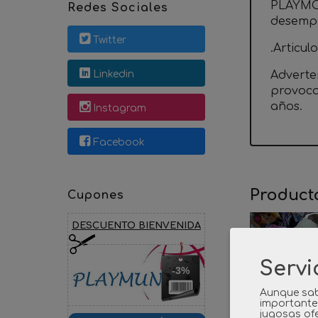
PLAYMOB
Redes Sociales
desempa
Twitter
.Articul
Linkedin
Adverte
provoca
años.
Instagram
Facebook
Product
Cupones
DESCUENTO BIENVENIDA
Servi
-3%
Aunque sab
importante
jugosas ofe