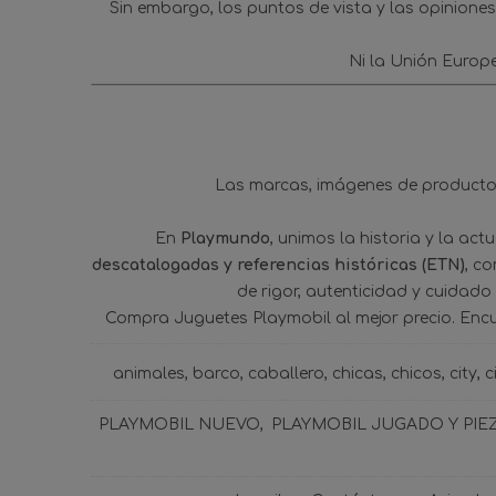
Sin embargo, los puntos de vista y las opinione
Ni la Unión Europ
Las marcas, imágenes de productos
En
Playmundo
, unimos la historia y la ac
descatalogadas y referencias históricas (ETN)
, c
de rigor, autenticidad y cuidado
Compra Juguetes Playmobil al mejor precio. Enc
animales
barco
caballero
chicas
chicos
city
c
PLAYMOBIL NUEVO
PLAYMOBIL JUGADO Y PIE