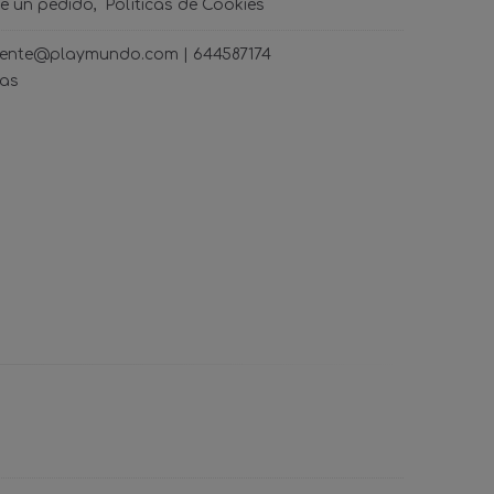
de un pedido
Políticas de Cookies
ncliente@playmundo.com |
644587174
ras