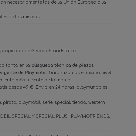
ejan necesariamente los de la Unión Europea o la
les de las mismas.
 propiedad de Geobra Brandstätter.
ado tanto en la
búsqueda técnica de piezas
 vigente de Playmobil
. Garantizamos el mismo nivel
amiento más reciente de la marca.
tis desde 49 €. Envio en 24 horas. playmundo.es
e
pirata
playmobil
serie
special
tienda
western
BIL SPECIAL Y SPECIAL PLUS
PLAYMOFRIENDS