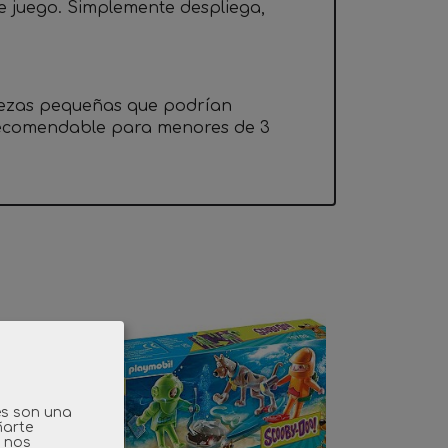
 juego. Simplemente despliega,
iezas pequeñas que podrían
 recomendable para menores de 3
es son una
ñarte
y nos