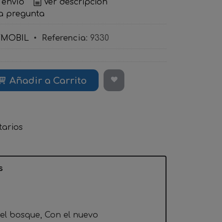
 envío
Ver descripción
a pregunta
YMOBIL
•
Referencia
:
9330
Añadir a Carrito
arios
s
del bosque, Con el nuevo