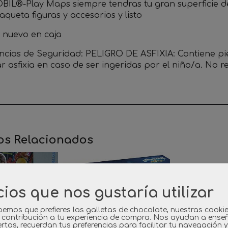
IL®-Play Maps siempre tendras tu gran superficie de
queta figuras y accesorios y listo
o nuevo en caja
ncias de Seguridad: PELIGRO DE ASFIXIA: Contiene p
r asfixia en caso de ser ingeridas por el niño/a. No
os Relacionados
cios que nos gustaría utilizar
emos que prefieres las galletas de chocolate, nuestras cooki
 contribución a tu experiencia de compra. Nos ayudan a ense
rtas, recuerdan tus preferencias para facilitar tu navegación 