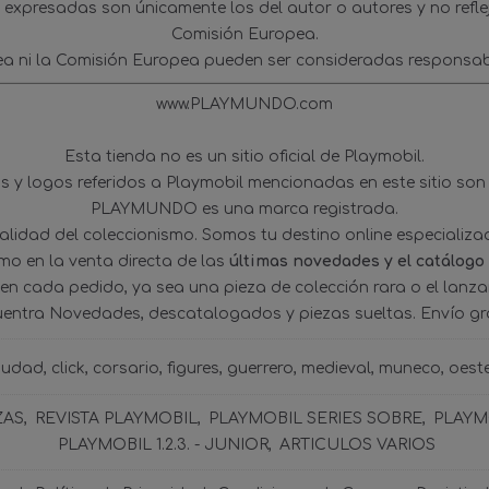
s expresadas son únicamente los del autor o autores y no refl
Comisión Europea.
ea ni la Comisión Europea pueden ser consideradas responsab
www.PLAYMUNDO.com
Esta tienda no es un sitio oficial de Playmobil.
 y logos referidos a Playmobil mencionadas en este sitio son
PLAYMUNDO es una marca registrada.
tualidad del coleccionismo. Somos tu destino online especializ
omo en la venta directa de las
últimas novedades y el catálogo
 en cada pedido, ya sea una pieza de colección rara o el lanz
uentra Novedades, descatalogados y piezas sueltas. Envío gra
iudad
click
corsario
figures
guerrero
medieval
muneco
oest
ZAS
REVISTA PLAYMOBIL
PLAYMOBIL SERIES SOBRE
PLAYMO
PLAYMOBIL 1.2.3. - JUNIOR
ARTICULOS VARIOS