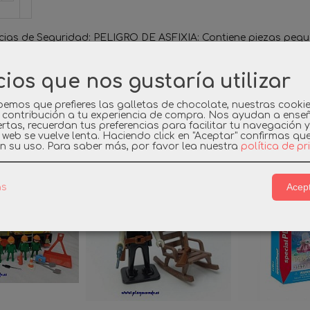
cias de Seguridad: PELIGRO DE ASFIXIA: Contiene piezas pequ
ser ingeridas por el niño/a. No recomendable para menores de
cios que nos gustaría utilizar
emos que prefieres las galletas de chocolate, nuestras cooki
 contribución a tu experiencia de compra. Nos ayudan a ense
rtas, recuerdan tus preferencias para facilitar tu navegación 
a web se vuelve lenta. Haciendo click en "Aceptar" confirmas qu
os Relacionados
n su uso.
Para saber más, por favor lea nuestra
política de p
Acept
as