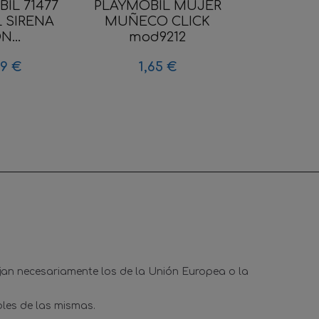
IL 71477
PLAYMOBIL MUJER
PLAYMOBI
L SIRENA
MUÑECO CLICK
CLICK M
N...
mod9212
2,4
99 €
1,65 €
ejan necesariamente los de la Unión Europea o la
les de las mismas.