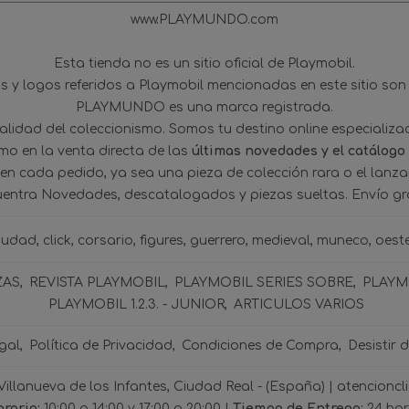
www.PLAYMUNDO.com
Esta tienda no es un sitio oficial de Playmobil.
 y logos referidos a Playmobil mencionadas en este sitio son
PLAYMUNDO es una marca registrada.
tualidad del coleccionismo. Somos tu destino online especializ
omo en la venta directa de las
últimas novedades y el catálogo
 en cada pedido, ya sea una pieza de colección rara o el lanz
uentra Novedades, descatalogados y piezas sueltas. Envío gra
iudad
click
corsario
figures
guerrero
medieval
muneco
oest
ZAS
REVISTA PLAYMOBIL
PLAYMOBIL SERIES SOBRE
PLAYMO
PLAYMOBIL 1.2.3. - JUNIOR
ARTICULOS VARIOS
gal
Política de Privacidad
Condiciones de Compra
Desistir 
 Villanueva de los Infantes, Ciudad Real - (España) | atencio
rario:
10:00 a 14:00 y 17:00 a 20:00 |
Tiempo de Entrega:
24 ho