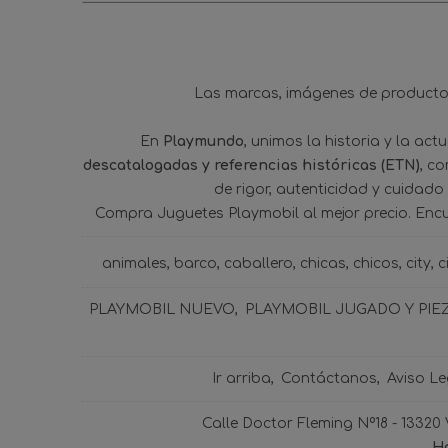
Las marcas, imágenes de productos
En
Playmundo
, unimos la historia y la ac
descatalogadas y referencias históricas (ETN)
, c
de rigor, autenticidad y cuidado
Compra Juguetes Playmobil al mejor precio. Enc
animales
barco
caballero
chicas
chicos
city
c
PLAYMOBIL NUEVO
PLAYMOBIL JUGADO Y PIE
Ir arriba
Contáctanos
Aviso Le
Calle Doctor Fleming Nº18 - 13320
Ho