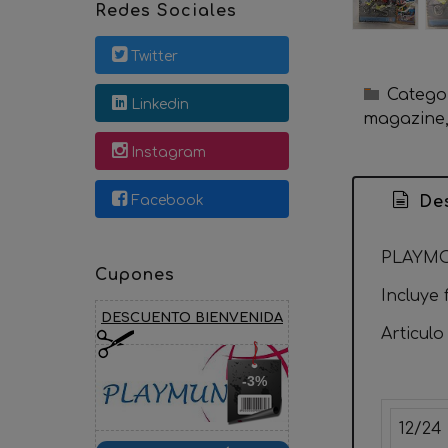
Redes Sociales
Twitter
Catego
Linkedin
magazine
Instagram
Facebook
Des
PLAYMO
Cupones
Incluye 
DESCUENTO BIENVENIDA
Articul
-3%
12/24