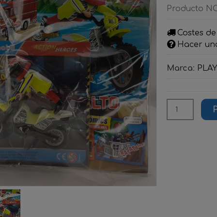
Producto NO
Costes de
Hacer un
Marca
:
PLA