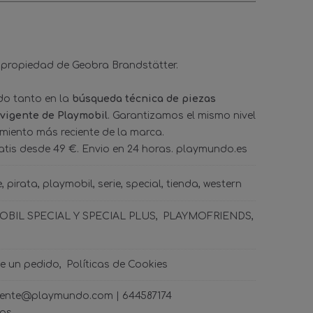
 propiedad de Geobra Brandstätter.
ado tanto en la
búsqueda técnica de piezas
 vigente de Playmobil
. Garantizamos el mismo nivel
amiento más reciente de la marca.
tis desde 49 €. Envio en 24 horas. playmundo.es
e
pirata
playmobil
serie
special
tienda
western
BIL SPECIAL Y SPECIAL PLUS
PLAYMOFRIENDS
de un pedido
Políticas de Cookies
ncliente@playmundo.com |
644587174
ras