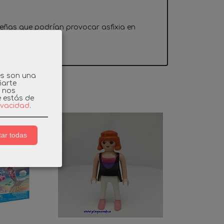
eñas que podrían provocar asfixia en
 3 años.
es son una
ñarte
y nos
e estás de
rivacidad
.
ar todas