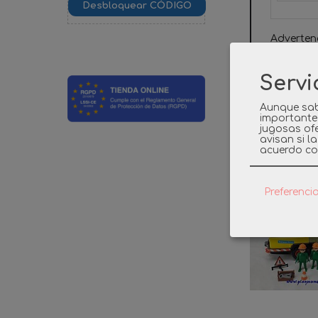
Adverten
caso de 
Servi
Aunque sab
importante
jugosas ofe
avisan si l
Product
acuerdo co
Preferenci