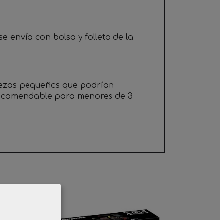
e envía con bolsa y folleto de la
iezas pequeñas que podrían
 recomendable para menores de 3