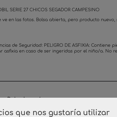
BIL SERIE 27 CHICOS SEGADOR CAMPESINO
ve en las fotos. Bolsa abierta, pero producto nuevo, s
ncias de Seguridad: PELIGRO DE ASFIXIA: Contiene p
r asfixia en caso de ser ingeridas por el niño/a. No
os Relacionados
cios que nos gustaría utilizar