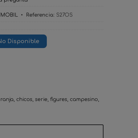
YMOBIL
•
Referencia
:
S27OS
No Disponible
ranja
chicos
serie
figures
campesino