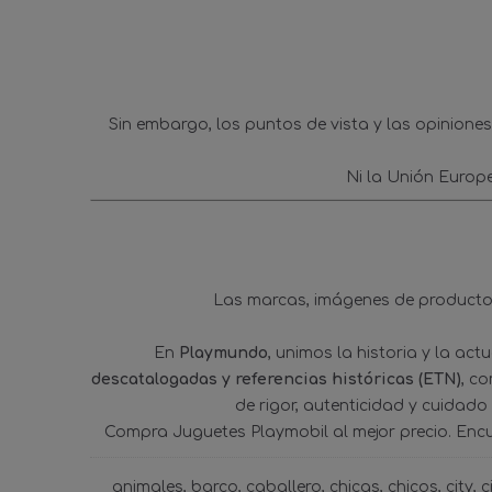
Sin embargo, los puntos de vista y las opinione
Ni la Unión Europ
Las marcas, imágenes de productos
En
Playmundo
, unimos la historia y la ac
descatalogadas y referencias históricas (ETN)
, c
de rigor, autenticidad y cuidado
Compra Juguetes Playmobil al mejor precio. Enc
animales
barco
caballero
chicas
chicos
city
c