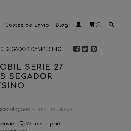
Costes de Envio
Blog
0
COS SEGADOR CAMPESINO
OBIL SERIE 27
S SEGADOR
ESINO
scatalogado
-
(Imp. Incluidos)
 envío
Ver descripción
a pregunta