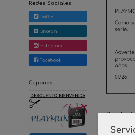
Redes Sociales
PLAYMO
Twitter
Como se 
serie.
Linkedin
Instagram
Adverte
provoca
Facebook
años.
01/25
Cupones
DESCUENTO BIENVENIDA
Product
-3%
Servi