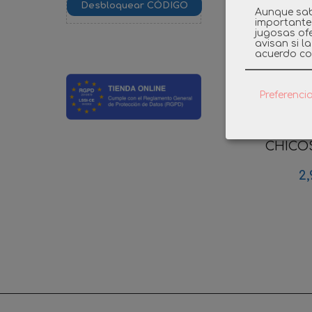
Aunque sab
importante
jugosas ofe
avisan si l
acuerdo co
Preferenci
PLAYMOBI
CHICOS
2,