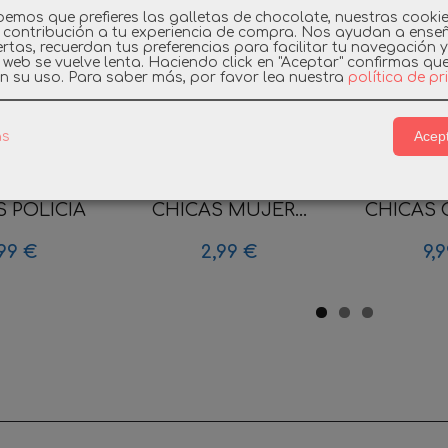
emos que prefieres las galletas de chocolate, nuestras cooki
 contribución a tu experiencia de compra. Nos ayudan a ense
rtas, recuerdan tus preferencias para facilitar tu navegación 
a web se vuelve lenta. Haciendo click en "Aceptar" confirmas qu
n su uso.
Para saber más, por favor lea nuestra
política de p
Acept
as
L SERIE 17
PLAYMOBIL SERIE 20
PLAYMOBI
 POLICIA
CHICAS MUJER...
CHICAS C
99 €
2,99 €
9,