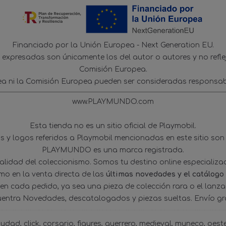
Financiado por la Unión Europea - Next Generation EU.
s expresadas son únicamente los del autor o autores y no refl
Comisión Europea.
ea ni la Comisión Europea pueden ser consideradas responsab
www.PLAYMUNDO.com
Esta tienda no es un sitio oficial de Playmobil.
 y logos referidos a Playmobil mencionadas en este sitio son
PLAYMUNDO es una marca registrada.
tualidad del coleccionismo. Somos tu destino online especializ
omo en la venta directa de las
últimas novedades y el catálogo
 en cada pedido, ya sea una pieza de colección rara o el lanz
uentra Novedades, descatalogados y piezas sueltas. Envío gra
iudad
click
corsario
figures
guerrero
medieval
muneco
oest