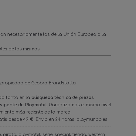
ejan necesariamente los de la Unión Europea o la
les de las mismas.
 propiedad de Geobra Brandstätter.
ado tanto en la
búsqueda técnica de piezas
 vigente de Playmobil
. Garantizamos el mismo nivel
amiento más reciente de la marca.
tis desde 49 €. Envio en 24 horas. playmundo.es
e
pirata
playmobil
serie
special
tienda
western