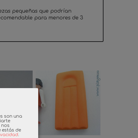
iezas pequeñas que podrían
 recomendable para menores de 3
es son una
ñarte
y nos
e estás de
rivacidad
.