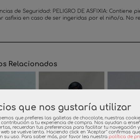
ncias de Seguridad:
PELIGRO DE ASFIXIA: Contiene p
r asfixia en caso de ser ingeridas por el niño/a. No
os Relacionados
cios que nos gustaría utilizar
emos que prefieres las galletas de chocolate, nuestras cooki
 contribución a tu experiencia de compra. Nos ayudan a ense
rtas, recuerdan tus preferencias para facilitar tu navegación 
a web se vuelve lenta. Haciendo click en "Aceptar" confirmas qu
n su uso.
Para saber más, por favor lea nuestra
política de p