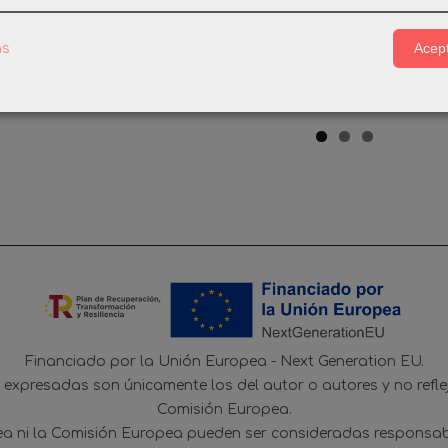
IL ANTENA
PLAYMOBIL MUÑECO
PLAYMOBI
OS QUAD...
CLICK mod08487
BICI
Acept
as
25 €
1,92 €
0,
Financiado por la Unión Europea - Next Generation EU.
s expresadas son únicamente los del autor o autores y no refl
Comisión Europea.
ea ni la Comisión Europea pueden ser consideradas responsab