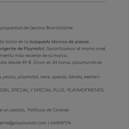
 propiedad de Geobra Brandstätter.
ado tanto en la
búsqueda técnica de piezas
 vigente de Playmobil
. Garantizamos el mismo nivel
amiento más reciente de la marca.
tis desde 49 €. Envio en 24 horas. playmundo.es
e
pirata
playmobil
serie
special
tienda
western
BIL SPECIAL Y SPECIAL PLUS
PLAYMOFRIENDS
de un pedido
Políticas de Cookies
ncliente@playmundo.com |
644587174