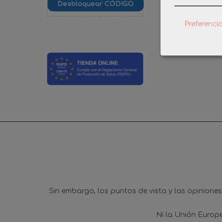
PLAYMOB
VEHICUL
Preferenci
0,
Sin embargo, los puntos de vista y las opinione
Ni la Unión Europ