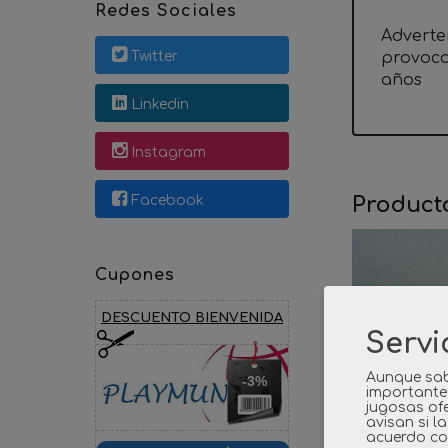
Redes Sociales
Adverte
Twitter
provoca
años
Linkedin
Instagram
Facebook
Product
Cupones
DESCUENTO BIENVENIDA
Servi
Aunque sab
-3%
importante
jugosas ofe
avisan si l
acuerdo co