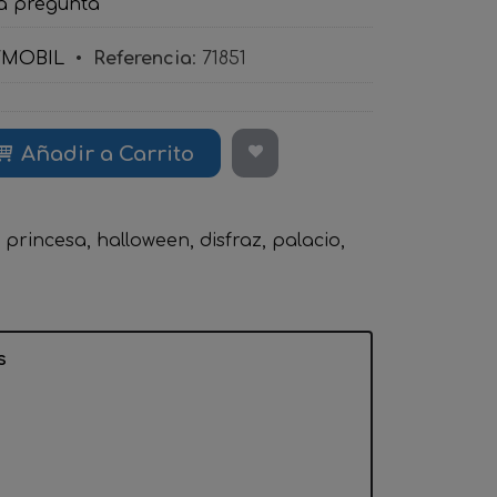
a pregunta
YMOBIL
•
Referencia
:
71851
Añadir a Carrito
princesa
halloween
disfraz
palacio
s