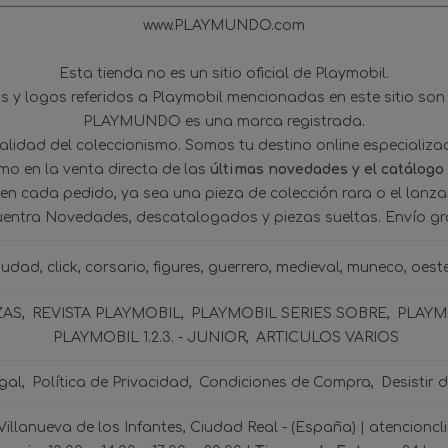
www.PLAYMUNDO.com
Esta tienda no es un sitio oficial de Playmobil.
 y logos referidos a Playmobil mencionadas en este sitio son
PLAYMUNDO es una marca registrada.
tualidad del coleccionismo. Somos tu destino online especializ
omo en la venta directa de las
últimas novedades y el catálogo
 en cada pedido, ya sea una pieza de colección rara o el lanz
uentra Novedades, descatalogados y piezas sueltas. Envío gra
iudad
click
corsario
figures
guerrero
medieval
muneco
oest
ZAS
REVISTA PLAYMOBIL
PLAYMOBIL SERIES SOBRE
PLAYMO
PLAYMOBIL 1.2.3. - JUNIOR
ARTICULOS VARIOS
gal
Política de Privacidad
Condiciones de Compra
Desistir 
 Villanueva de los Infantes, Ciudad Real - (España) | atencio