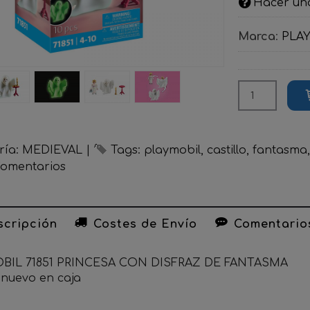
Hacer un
Marca
:
PLA
ría:
MEDIEVAL
|
Tags:
playmobil
castillo
fantasma
omentarios
cripción
Costes de Envío
Comentario
BIL 71851 PRINCESA CON DISFRAZ DE FANTASMA
o nuevo en caja