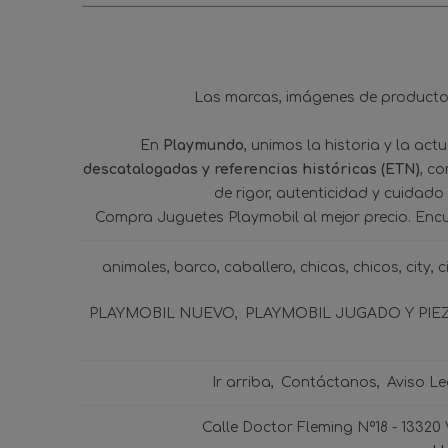
Las marcas, imágenes de productos
En
Playmundo
, unimos la historia y la ac
descatalogadas y referencias históricas (ETN)
, c
de rigor, autenticidad y cuidado
Compra Juguetes Playmobil al mejor precio. Enc
animales
barco
caballero
chicas
chicos
city
c
PLAYMOBIL NUEVO
PLAYMOBIL JUGADO Y PIE
Ir arriba
Contáctanos
Aviso Le
Calle Doctor Fleming Nº18 - 13320