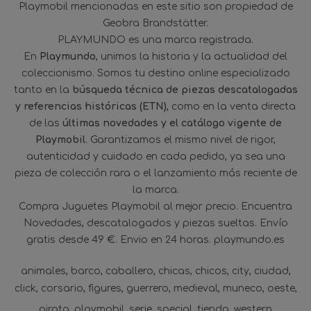
Playmobil mencionadas en este sitio son propiedad de
Geobra Brandstätter.
PLAYMUNDO es una marca registrada.
En
Playmundo
, unimos la historia y la actualidad del
coleccionismo. Somos tu destino online especializado
tanto en la
búsqueda técnica de piezas descatalogadas
y referencias históricas (ETN)
, como en la venta directa
de las
últimas novedades y el catálogo vigente de
Playmobil
. Garantizamos el mismo nivel de rigor,
autenticidad y cuidado en cada pedido, ya sea una
pieza de colección rara o el lanzamiento más reciente de
la marca.
Compra Juguetes Playmobil al mejor precio. Encuentra
Novedades, descatalogados y piezas sueltas. Envío
gratis desde 49 €. Envio en 24 horas. playmundo.es
animales
barco
caballero
chicas
chicos
city
ciudad
click
corsario
figures
guerrero
medieval
muneco
oeste
pirata
playmobil
serie
special
tienda
western