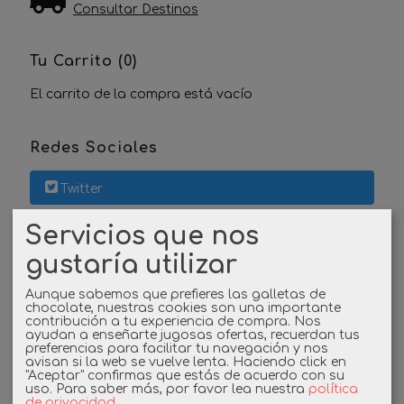
Consultar Destinos
Tu Carrito (0)
El carrito de la compra está vacío
Redes Sociales
Twitter
Servicios que nos
Linkedin
gustaría utilizar
Instagram
Aunque sabemos que prefieres las galletas de
chocolate, nuestras cookies son una importante
Facebook
contribución a tu experiencia de compra. Nos
ayudan a enseñarte jugosas ofertas, recuerdan tus
preferencias para facilitar tu navegación y nos
avisan si la web se vuelve lenta. Haciendo click en
"Aceptar" confirmas que estás de acuerdo con su
Cupones
uso.
Para saber más, por favor lea nuestra
política
de privacidad
.