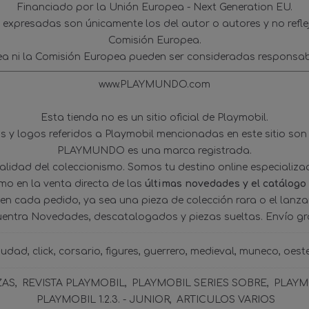
Financiado por la Unión Europea - Next Generation EU.
s expresadas son únicamente los del autor o autores y no refl
Comisión Europea.
ea ni la Comisión Europea pueden ser consideradas responsab
www.PLAYMUNDO.com
Esta tienda no es un sitio oficial de Playmobil.
 y logos referidos a Playmobil mencionadas en este sitio son
PLAYMUNDO es una marca registrada.
tualidad del coleccionismo. Somos tu destino online especializ
omo en la venta directa de las
últimas novedades y el catálogo
 en cada pedido, ya sea una pieza de colección rara o el lanz
uentra Novedades, descatalogados y piezas sueltas. Envío gra
iudad
click
corsario
figures
guerrero
medieval
muneco
oest
ZAS
REVISTA PLAYMOBIL
PLAYMOBIL SERIES SOBRE
PLAYMO
PLAYMOBIL 1.2.3. - JUNIOR
ARTICULOS VARIOS