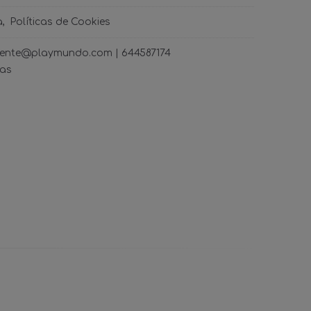
a
Políticas de Cookies
ncliente@playmundo.com |
644587174
ras