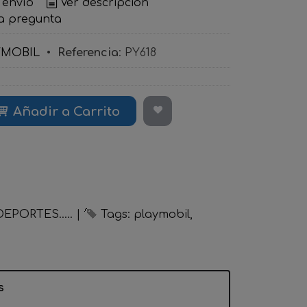
 envío
Ver descripción
a pregunta
YMOBIL
•
Referencia
:
PY618
Añadir a Carrito
EPORTES.....
|
Tags:
playmobil
s