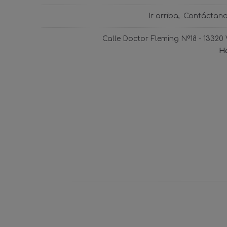
Ir arriba
Contáctan
Calle Doctor Fleming Nº18 - 13320
Ho