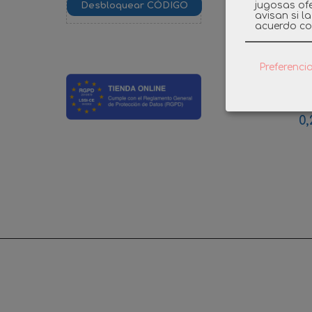
jugosas ofe
avisan si l
acuerdo co
Preferenci
PLAYMO
GRIS PARA
0,