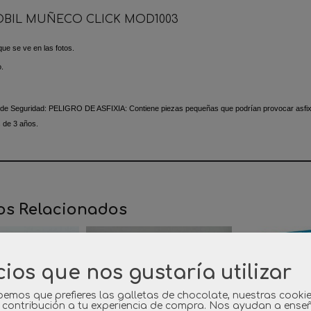
BIL MUÑECO CLICK MOD1003
que se ve en las fotos.
o.
 de Seguridad:
PELIGRO DE ASFIXIA: Contiene piezas pequeñas que podrían provocar asfixia
 de 3 años.
os Relacionados
cios que nos gustaría utilizar
emos que prefieres las galletas de chocolate, nuestras cooki
 contribución a tu experiencia de compra. Nos ayudan a ense