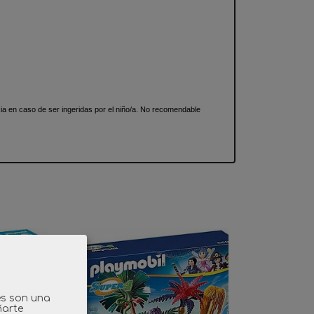
 en caso de ser ingeridas por el niño/a. No recomendable
es son una
ñarte