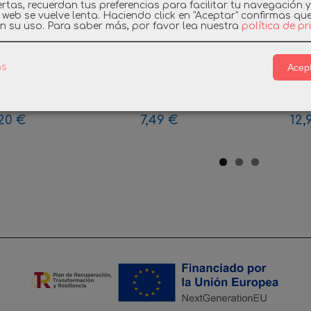
rtas, recuerdan tus preferencias para facilitar tu navegación 
a web se vuelve lenta. Haciendo click en "Aceptar" confirmas qu
n su uso.
Para saber más, por favor lea nuestra
política de p
Acept
as
BIL PIEZA
FAMOBIL 3324 POLICIA
PLAYMOBIL
 SUPORTE...
(AÑO 1979 )
& GIVE 
20 €
7,49 €
12,