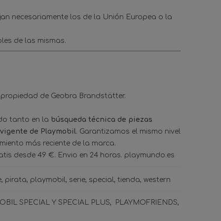
ejan necesariamente los de la Unión Europea o la
les de las mismas.
 propiedad de Geobra Brandstätter.
ado tanto en la
búsqueda técnica de piezas
 vigente de Playmobil
. Garantizamos el mismo nivel
amiento más reciente de la marca.
tis desde 49 €. Envio en 24 horas. playmundo.es
e
pirata
playmobil
serie
special
tienda
western
BIL SPECIAL Y SPECIAL PLUS
PLAYMOFRIENDS