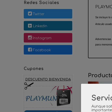
Redes Sociales
PLAYMO
Twitter
Se incluye lo 
Articulo usad
Linkedin
Instagram
Advertencias
para menores
Facebook
Cupones
Product
DESCUENTO BIENVENIDA
-3%
Servi
Aunque sab
importante