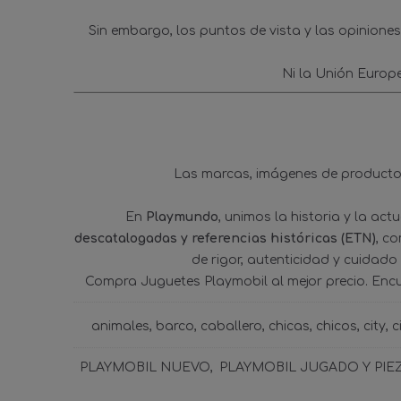
Sin embargo, los puntos de vista y las opinione
Ni la Unión Europ
Las marcas, imágenes de productos
En
Playmundo
, unimos la historia y la ac
descatalogadas y referencias históricas (ETN)
, c
de rigor, autenticidad y cuidado
Compra Juguetes Playmobil al mejor precio. Enc
animales
barco
caballero
chicas
chicos
city
c
PLAYMOBIL NUEVO
PLAYMOBIL JUGADO Y PIE