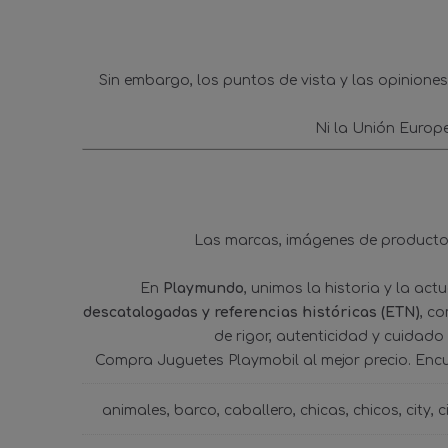
Sin embargo, los puntos de vista y las opinione
Ni la Unión Europ
Las marcas, imágenes de productos
En
Playmundo
, unimos la historia y la ac
descatalogadas y referencias históricas (ETN)
, c
de rigor, autenticidad y cuidado
Compra Juguetes Playmobil al mejor precio. Enc
animales
barco
caballero
chicas
chicos
city
c