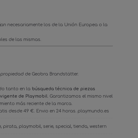
ejan necesariamente los de la Unión Europea o la
les de las mismas.
 propiedad de Geobra Brandstätter.
ado tanto en la
búsqueda técnica de piezas
 vigente de Playmobil
. Garantizamos el mismo nivel
amiento más reciente de la marca.
tis desde 49 €. Envio en 24 horas. playmundo.es
e
pirata
playmobil
serie
special
tienda
western