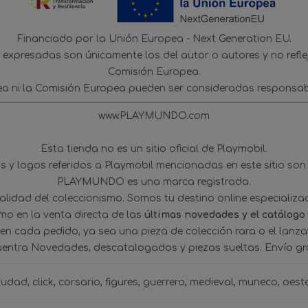
Financiado por la Unión Europea - Next Generation EU.
s expresadas son únicamente los del autor o autores y no refl
Comisión Europea.
ea ni la Comisión Europea pueden ser consideradas responsab
www.PLAYMUNDO.com
Esta tienda no es un sitio oficial de Playmobil.
 y logos referidos a Playmobil mencionadas en este sitio son
PLAYMUNDO es una marca registrada.
tualidad del coleccionismo. Somos tu destino online especializ
omo en la venta directa de las
últimas novedades y el catálogo
 en cada pedido, ya sea una pieza de colección rara o el lanz
uentra Novedades, descatalogados y piezas sueltas. Envío gra
iudad
click
corsario
figures
guerrero
medieval
muneco
oest