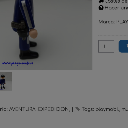
Costes de
Hacer un
Marca
:
PLA
ría:
AVENTURA, EXPEDICION,
|
Tags:
playmobil
mu