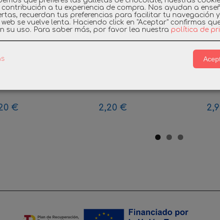
emos que prefieres las galletas de chocolate, nuestras cooki
 contribución a tu experiencia de compra. Nos ayudan a ense
rtas, recuerdan tus preferencias para facilitar tu navegación 
a web se vuelve lenta. Haciendo click en "Aceptar" confirmas qu
n su uso.
Para saber más, por favor lea nuestra
política de p
Acept
as
IL SOPORTE
PLAYMOBIL VENTANA
PLAYMOBI
N NEGRA...
OFICINA SHERIFF...
CHICAS S
20 €
2,20 €
2,