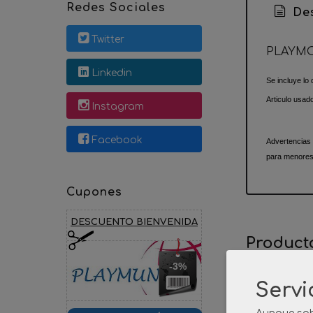
Redes Sociales
Des
Twitter
PLAYMO
Linkedin
Se incluye lo 
Articulo usad
Instagram
Facebook
Advertencias
para menores
Cupones
DESCUENTO BIENVENIDA
Product
-3%
Servi