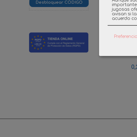
Aunque sab
importante
jugosas ofe
avisan si l
acuerdo co
Preferenci
PLAYMOB
SUJECCIO
0,