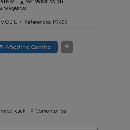
 envío
Ver descripción
a pregunta
YMOBIL
•
Referencia
:
PY622
Añadir a Carrito
neco
click
|
Comentarios