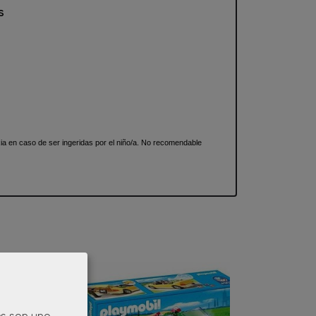
s
 en caso de ser ingeridas por el niño/a. No recomendable