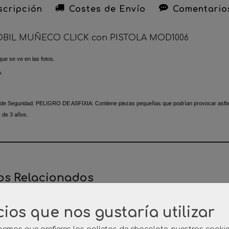
cripción
Costes de Envío
Comentario
BIL MUÑECO CLICK con PISTOLA MOD1006
que se ve en las fotos.
o.
 de Seguridad:
PELIGRO DE ASFIXIA: Contiene piezas pequeñas que podrían provocar asfixia
 de 3 años.
os Relacionados
cios que nos gustaría utilizar