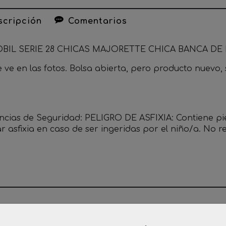
cripción
Comentarios
BIL SERIE 28 CHICAS MAJORETTE CHICA BANCA DE
ve en las fotos. Bolsa abierta, pero producto nuevo, s
ncias de Seguridad: PELIGRO DE ASFIXIA: Contiene p
r asfixia en caso de ser ingeridas por el niño/a. No
os Relacionados