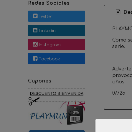
Redes Sociales
Des
Twitter
PLAYMO
Linkedin
Como se 
Instagram
serie.
Facebook
Adverte
provoca
Cupones
años.
07/25
DESCUENTO BIENVENIDA
-3%
Product