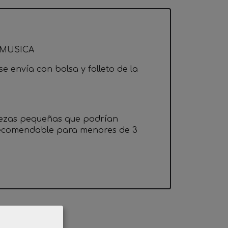
 MUSICA
e envía con bolsa y folleto de la
iezas pequeñas que podrían
 recomendable para menores de 3