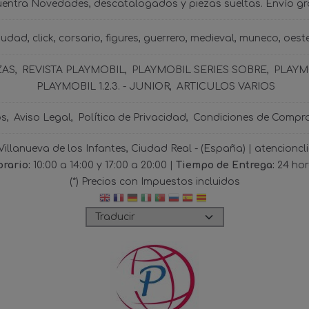
uentra Novedades, descatalogados y piezas sueltas. Envío gra
iudad
click
corsario
figures
guerrero
medieval
muneco
oest
ZAS
REVISTA PLAYMOBIL
PLAYMOBIL SERIES SOBRE
PLAYMO
PLAYMOBIL 1.2.3. - JUNIOR
ARTICULOS VARIOS
os
Aviso Legal
Política de Privacidad
Condiciones de Compr
 Villanueva de los Infantes, Ciudad Real - (España) | atencio
rario:
10:00 a 14:00 y 17:00 a 20:00 |
Tiempo de Entrega:
24 ho
(*) Precios con Impuestos incluidos