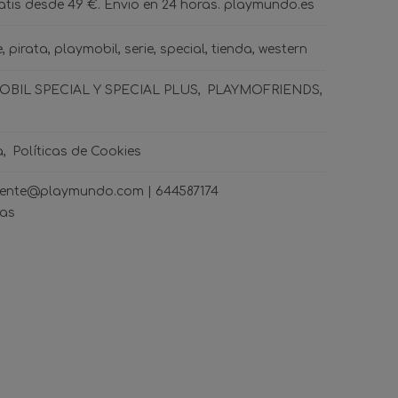
tis desde 49 €. Envio en 24 horas. playmundo.es
e
pirata
playmobil
serie
special
tienda
western
BIL SPECIAL Y SPECIAL PLUS
PLAYMOFRIENDS
a
Políticas de Cookies
ncliente@playmundo.com |
644587174
ras