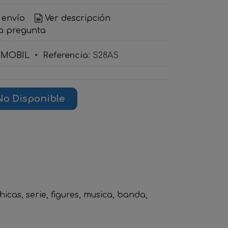
 envío
Ver descripción
a pregunta
YMOBIL
•
Referencia
:
S28AS
No Disponible
hicas
serie
figures
musica
banda