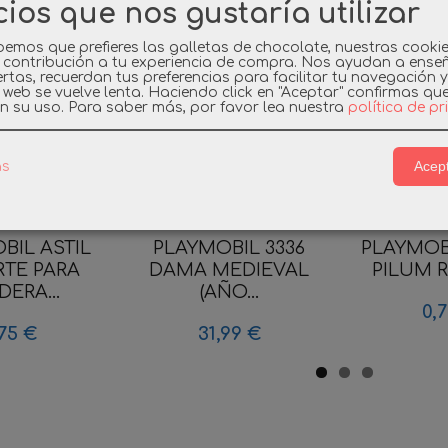
cios que nos gustaría utilizar
emos que prefieres las galletas de chocolate, nuestras cooki
 contribución a tu experiencia de compra. Nos ayudan a ense
rtas, recuerdan tus preferencias para facilitar tu navegación 
a web se vuelve lenta. Haciendo click en "Aceptar" confirmas qu
n su uso.
Para saber más, por favor lea nuestra
política de p
Acept
as
BIL ASTIL
PLAYMOBIL 3336
PLAYMOB
TE PARA
DAMA MEDIEVAL
PILUM
ERA...
(AÑO...
0,
75 €
31,99 €