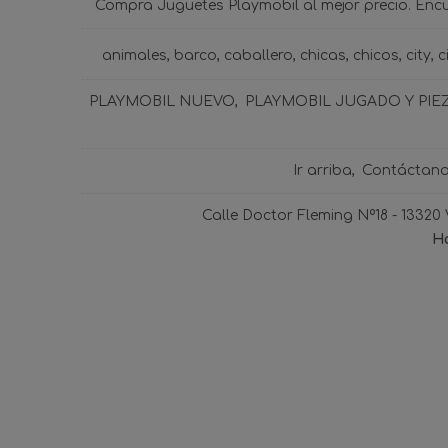
Compra Juguetes Playmobil al mejor precio. Enc
animales
barco
caballero
chicas
chicos
city
c
PLAYMOBIL NUEVO
PLAYMOBIL JUGADO Y PIE
Ir arriba
Contáctan
Calle Doctor Fleming Nº18 - 13320
Ho