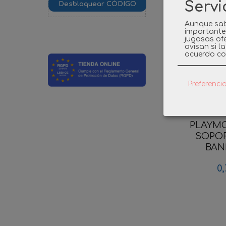
Servi
Aunque sab
importante
jugosas ofe
avisan si l
acuerdo co
Preferenci
PLAYMO
SOPOR
BAND
0,